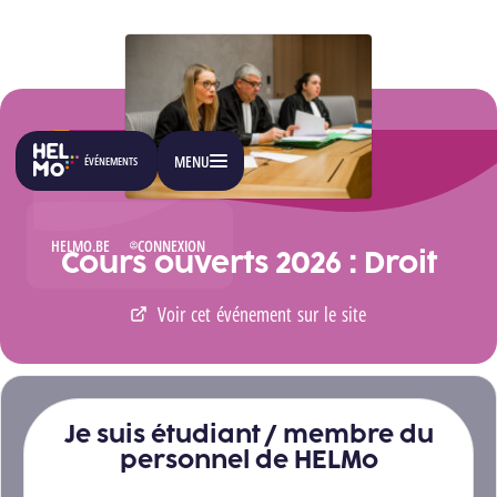
PASSER AU CONTENU
MENU
ÉVÉNEMENTS
HELMO.BE
CONNEXION
Cours ouverts 2026 : Droit
Voir cet événement sur le site
Je suis étudiant / membre du
personnel de HELMo