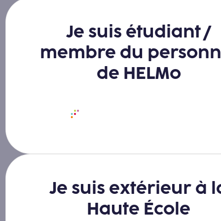
Je suis étudiant /
membre du personn
de HELMo
Se connecter avec HELMo Connect
Je suis extérieur à l
Haute École