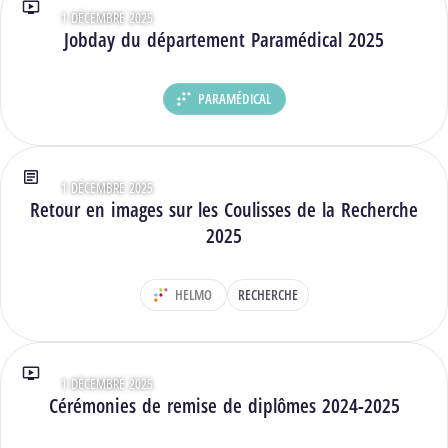
1 DÉCEMBRE 2025
Type : Vidéos
Jobday du département Paramédical 2025
PARAMÉDICAL
DÉPARTEMENT :
1 DÉCEMBRE 2025
Type : Articles
Retour en images sur les Coulisses de la Recherche
2025
HELMO
RECHERCHE
DÉPARTEMENT :
1 DÉCEMBRE 2025
Type : Vidéos
Cérémonies de remise de diplômes 2024-2025