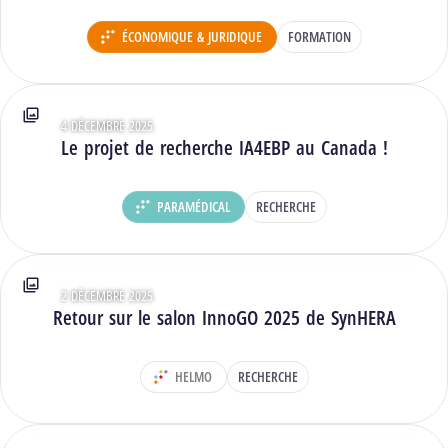
ÉCONOMIQUE & JURIDIQUE
FORMATION
DÉPARTEMENT :
4 DÉCEMBRE 2025
Type : Photos
Le projet de recherche IA4EBP au Canada !
PARAMÉDICAL
RECHERCHE
DÉPARTEMENT :
2 DÉCEMBRE 2025
Type : Photos
Retour sur le salon InnoGO 2025 de SynHERA
HELMO
RECHERCHE
DÉPARTEMENT :