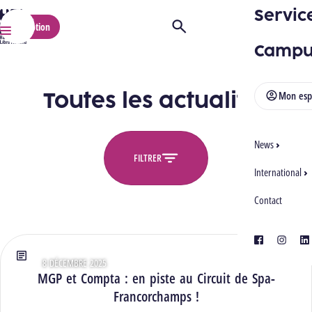
Servic
HELMo
Inscription
Ouvrir/Fermer la recherche
Menu
Campu
Toutes les actualités
Mon esp
News
FILTRER
International
Contact
Toutes les actualités
facebook
instagra
lin
8 DÉCEMBRE 2025
Type : Articles
MGP et Compta : en piste au Circuit de Spa-
Francorchamps !