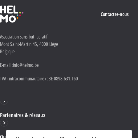
Haute École Libre Mosane
Contactez-nous
Adresse :
Association sans but lucratif
Mont Saint-Martin 45
,
4000
Liège
Belgique
E-mail :
info@helmo.be
TVA (intracommunautaire) :
BE 0898.631.160
Haute École HELMo
Partenaires & réseaux
Ouvrages & publications