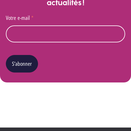
actualités !
Votre e-mail
*
S’abonner
Vous pouvez changer d’avis à tout moment en cliquant sur le lien « Se désinscrire » situé
dans le pied de page de tout e-mail que vous recevrez de notre part. Pour plus de détails
quant à l’utilisation, la protection et le stockage de ces données, veuillez consulter notre
Politique Vie privée
.