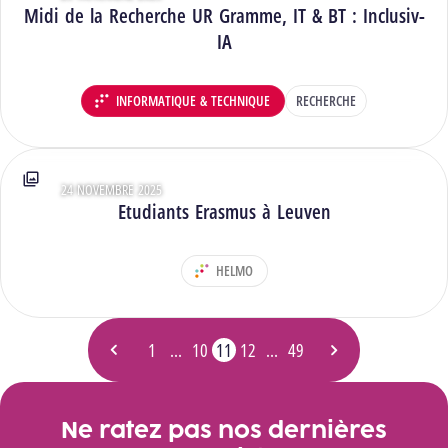
Midi de la Recherche UR Gramme, IT & BT : Inclusiv-
IA
INFORMATIQUE & TECHNIQUE
RECHERCHE
DÉPARTEMENT :
24 NOVEMBRE 2025
Type : Photos
Etudiants Erasmus à Leuven
HELMO
DÉPARTEMENT :
1
…
10
11
12
…
49
Page précédente
Page
Page
Page
- Page actuelle
Page
Page
Page suivante
Ne ratez pas nos dernières