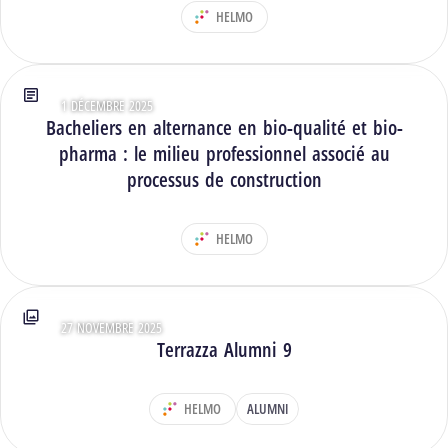
HELMO
DÉPARTEMENT :
1 DÉCEMBRE 2025
Type : Articles
Bacheliers en alternance en bio-qualité et bio-
pharma : le milieu professionnel associé au
processus de construction
HELMO
DÉPARTEMENT :
27 NOVEMBRE 2025
Type : Photos
Terrazza Alumni 9
HELMO
ALUMNI
DÉPARTEMENT :