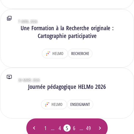
7 AVRIL 2026
Type : Photos
Une Formation à la Recherche originale :
Cartographie participative
HELMO
RECHERCHE
DÉPARTEMENT :
30 MARS 2026
Type : Vidéos
Journée pédagogique HELMo 2026
HELMO
ENSEIGNANT
DÉPARTEMENT :
1
…
4
5
6
…
49
Page précédente
Page
Page
Page
- Page actuelle
Page
Page
Page suivante