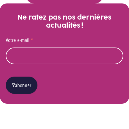
Ne ratez pas nos dernières
actualités !
Votre e-mail
*
S’abonner
Vous pouvez changer d’avis à tout moment en cliquant sur le lien « Se désinscrire » situé
dans le pied de page de tout e-mail que vous recevrez de notre part. Pour plus de détails
quant à l’utilisation, la protection et le stockage de ces données, veuillez consulter notre