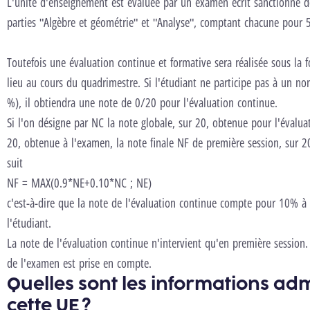
L'unité d'enseignement est évaluée par un examen écrit sanctionné d
parties "Algèbre et géométrie" et "Analyse", comptant chacune pour
Toutefois une évaluation continue et formative sera réalisée sous la 
lieu au cours du quadrimestre.
Si l'étudiant ne participe pas à un no
%), il obtiendra une note de 0/20 pour l'évaluation continue.
Si l'on désigne par NC la note globale, sur 20, obtenue pour l'évalua
20, obtenue à l'examen, la note finale NF de première session, sur 20
suit
NF = MAX(0.9*NE+0.10*NC ; NE)
c'est-à-dire que la note de l'évaluation continue compte pour 10% à c
l'étudiant.
La note de l'évaluation continue n'intervient qu'en première session.
de l'examen est prise en compte.
Quelles sont les informations adm
cette UE ?