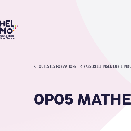
HELMo
0P05 MATHEMATIQUES - PASS
TOUTES LES FORMATIONS
PASSERELLE INGÉNIEUR·E IND
0P05 MATHE