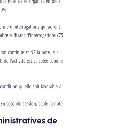
e la note NE et organisé en deux
 50%.
forme d'interrogations qui auront
mbre suffisant d'interrogations (75
tion continue et NE la note, sur
, de l'activité est calculée comme
ondition qu'elle soit favorable à
 En seconde session, seule la note
inistratives de