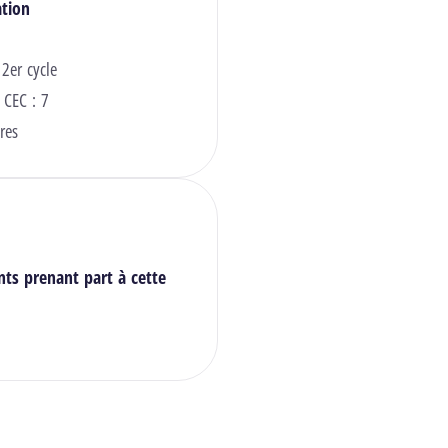
ation
 2er cycle
 CEC : 7
res
nts prenant part à cette