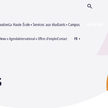
Ouvrir/Ferm
Inscription
vation
La Haute École
Services aux étudiants
Campus
News
Agenda
International
Offres d’emploi
Contact
FR
EN
S