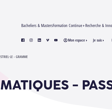
Bacheliers & Masters
Formation Continue
Recherche & Inno
Mon espace
Je suis
facebook
instagram
linkedin
vimeo
youtube
USTRIEL·LE - GRAMME
MATIQUES - PAS