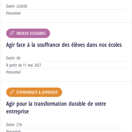
Durée :
2x3h30
Modalités :
Présentiel
MILIEUX SCOLAIRES
DÉPARTEMENT :
Agir face à la souffrance des élèves dans nos écoles
Durée :
6h
Début :
À partir du
11 mai 2027
Modalités :
Présentiel
ÉCONOMIQUE & JURIDIQUE
DÉPARTEMENT :
Agir pour la transformation durable de votre
entreprise
Durée :
21h
Modalités :
Présentiel