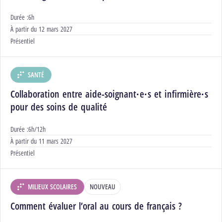
Durée :
6h
Début :
À partir du
12 mars 2027
Modalités :
Présentiel
SANTÉ
DÉPARTEMENT :
Collaboration entre aide-soignant·e·s et infirmière·s
pour des soins de qualité
Durée :
6h/12h
Début :
À partir du
11 mars 2027
Modalités :
Présentiel
MILIEUX SCOLAIRES
NOUVEAU
DÉPARTEMENT :
Comment évaluer l’oral au cours de français ?