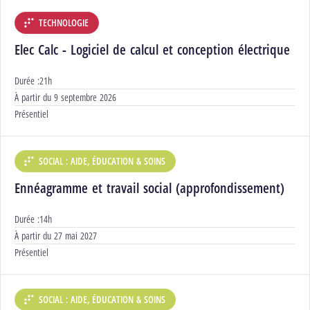
TECHNOLOGIE
DÉPARTEMENT :
Elec Calc - Logiciel de calcul et conception électrique
Durée :
21h
Début :
À partir du
9 septembre 2026
Modalités :
Présentiel
SOCIAL : AIDE, ÉDUCATION & SOINS
DÉPARTEMENT :
Ennéagramme et travail social (approfondissement)
Durée :
14h
Début :
À partir du
27 mai 2027
Modalités :
Présentiel
SOCIAL : AIDE, ÉDUCATION & SOINS
DÉPARTEMENT :