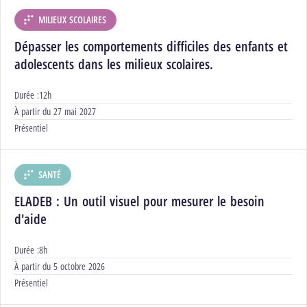
MILIEUX SCOLAIRES
DÉPARTEMENT :
Dépasser les comportements difficiles des enfants et
adolescents dans les milieux scolaires.
Durée :
12h
Début :
À partir du
27 mai 2027
Modalités :
Présentiel
SANTÉ
DÉPARTEMENT :
ELADEB : Un outil visuel pour mesurer le besoin
d'aide
Durée :
8h
Début :
À partir du
5 octobre 2026
Modalités :
Présentiel