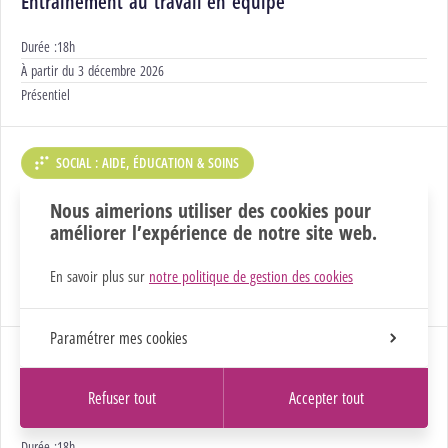
Entrainement au travail en équipe
Durée :
18h
Début :
À partir du
3 décembre 2026
Modalités :
Présentiel
SOCIAL : AIDE, ÉDUCATION & SOINS
DÉPARTEMENT :
Entretien motivationnel
Nous aimerions utiliser des cookies pour
améliorer l’expérience de notre site web.
Durée :
15h
Début :
À partir du
9 novembre 2026
En savoir plus sur
notre politique de gestion des cookies
Modalités :
Présentiel
Paramétrer mes cookies
SOCIAL : AIDE, ÉDUCATION & SOINS
DÉPARTEMENT :
Refuser tout
Accepter tout
Exercer une fonction de cadre intermédiaire
Durée :
18h