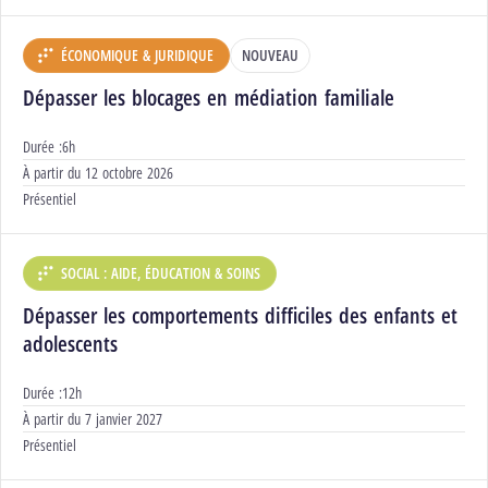
ÉCONOMIQUE & JURIDIQUE
NOUVEAU
DÉPARTEMENT :
Dépasser les blocages en médiation familiale
Durée :
6h
Début :
À partir du
12 octobre 2026
Modalités :
Présentiel
SOCIAL : AIDE, ÉDUCATION & SOINS
DÉPARTEMENT :
Dépasser les comportements difficiles des enfants et
adolescents
Durée :
12h
Début :
À partir du
7 janvier 2027
Modalités :
Présentiel