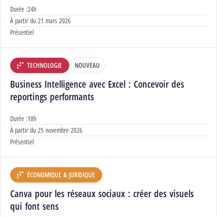
Durée :
24h
Début :
À partir du
21 mars 2026
Modalités :
Présentiel
TECHNOLOGIE
NOUVEAU
DÉPARTEMENT :
Business Intelligence avec Excel : Concevoir des
reportings performants
Durée :
18h
Début :
À partir du
25 novembre 2026
Modalités :
Présentiel
ÉCONOMIQUE & JURIDIQUE
DÉPARTEMENT :
Canva pour les réseaux sociaux : créer des visuels
qui font sens