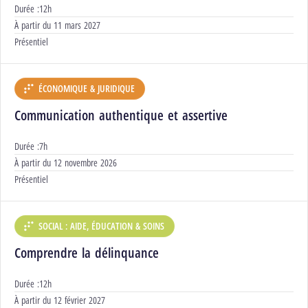
Durée :
12h
Début :
À partir du
11 mars 2027
Modalités :
Présentiel
ÉCONOMIQUE & JURIDIQUE
DÉPARTEMENT :
Communication authentique et assertive
Durée :
7h
Début :
À partir du
12 novembre 2026
Modalités :
Présentiel
SOCIAL : AIDE, ÉDUCATION & SOINS
DÉPARTEMENT :
Comprendre la délinquance
Durée :
12h
Début :
À partir du
12 février 2027