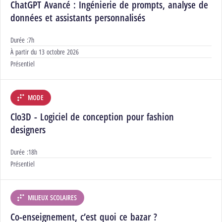
ChatGPT Avancé : Ingénierie de prompts, analyse de
données et assistants personnalisés
Durée :
7h
Début :
À partir du
13 octobre 2026
Modalités :
Présentiel
MODE
DÉPARTEMENT :
Clo3D - Logiciel de conception pour fashion
designers
Durée :
18h
Modalités :
Présentiel
MILIEUX SCOLAIRES
DÉPARTEMENT :
Co-enseignement, c’est quoi ce bazar ?