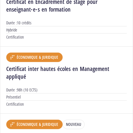
Certificat en Encadrement de stage pour
enseignant·e·s en formation
Durée :
10 crédits
Modalités :
Hybride
Certification :
Certification
ÉCONOMIQUE & JURIDIQUE
DÉPARTEMENT :
Certificat inter hautes écoles en Management
appliqué
Durée :
98h (10 ECTS)
Modalités :
Présentiel
Certification :
Certification
ÉCONOMIQUE & JURIDIQUE
NOUVEAU
DÉPARTEMENT :