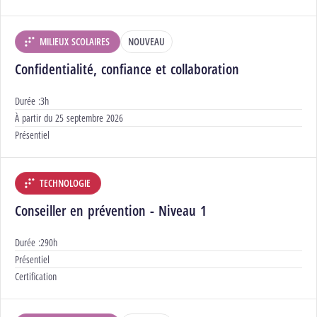
MILIEUX SCOLAIRES
NOUVEAU
DÉPARTEMENT :
Confidentialité, confiance et collaboration
Durée :
3h
Début :
À partir du
25 septembre 2026
Modalités :
Présentiel
TECHNOLOGIE
DÉPARTEMENT :
Conseiller en prévention - Niveau 1
Durée :
290h
Modalités :
Présentiel
Certification :
Certification