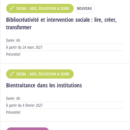
SOCIAL : AIDE, ÉDUCATION & SOINS
NOUVEAU
DÉPARTEMENT :
Bibliocréativité et intervention sociale : lire, créer,
transformer
Durée :
6h
Début :
À partir du
24 mars 2027
Modalités :
Présentiel
SOCIAL : AIDE, ÉDUCATION & SOINS
DÉPARTEMENT :
Bientraitance dans les institutions
Durée :
6h
Début :
À partir du
4 février 2027
Modalités :
Présentiel