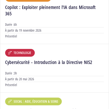
Copilot : Exploiter pleinement l'IA dans Microsoft
365
Durée :
6h
Début :
À partir du
19 novembre 2026
Modalités :
Présentiel
TECHNOLOGIE
DÉPARTEMENT :
Cybersécurité - Introduction à la Directive NIS2
Durée :
3h
Début :
À partir du
20 mai 2026
Modalités :
Présentiel
SOCIAL : AIDE, ÉDUCATION & SOINS
DÉPARTEMENT :