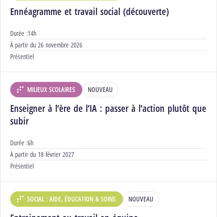
Ennéagramme et travail social (découverte)
Durée :
14h
Début :
À partir du
26 novembre 2026
Modalités :
Présentiel
MILIEUX SCOLAIRES
NOUVEAU
DÉPARTEMENT :
Enseigner à l’ère de l’IA : passer à l’action plutôt que
subir
Durée :
6h
Début :
À partir du
18 février 2027
Modalités :
Présentiel
SOCIAL : AIDE, ÉDUCATION & SOINS
NOUVEAU
DÉPARTEMENT :