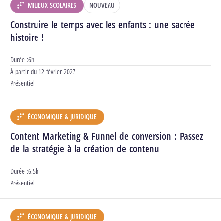
MILIEUX SCOLAIRES
NOUVEAU
DÉPARTEMENT :
Construire le temps avec les enfants : une sacrée
histoire !
Durée :
6h
Début :
À partir du
12 février 2027
Modalités :
Présentiel
ÉCONOMIQUE & JURIDIQUE
DÉPARTEMENT :
Content Marketing & Funnel de conversion : Passez
de la stratégie à la création de contenu
Durée :
6,5h
Modalités :
Présentiel
ÉCONOMIQUE & JURIDIQUE
DÉPARTEMENT :