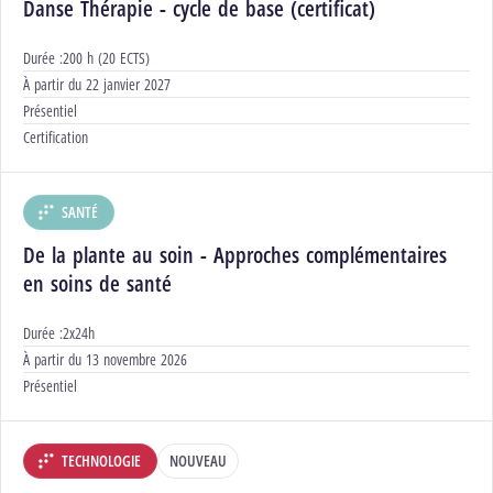
Danse Thérapie - cycle de base (certificat)
Durée :
200 h (20 ECTS)
Début :
À partir du
22 janvier 2027
Modalités :
Présentiel
Certification :
Certification
SANTÉ
DÉPARTEMENT :
De la plante au soin - Approches complémentaires
en soins de santé
Durée :
2x24h
Début :
À partir du
13 novembre 2026
Modalités :
Présentiel
TECHNOLOGIE
NOUVEAU
DÉPARTEMENT :