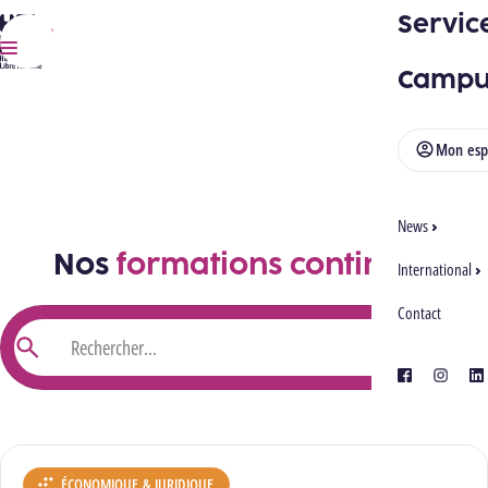
Servic
HELMo
Ouvrir/Fermer la
Menu
Campu
Mon esp
News
Nos
formations continues
International
Contact
FILTRE
Rechercher
facebook
instagra
lin
ÉCONOMIQUE & JURIDIQUE