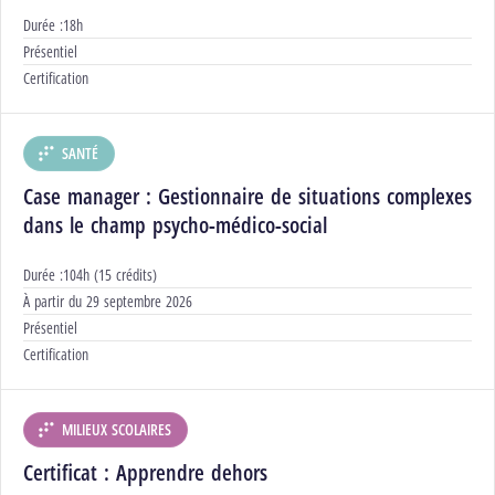
Durée :
18h
Modalités :
Présentiel
Certification :
Certification
SANTÉ
DÉPARTEMENT :
Case manager : Gestionnaire de situations complexes
dans le champ psycho-médico-social
Durée :
104h (15 crédits)
Début :
À partir du
29 septembre 2026
Modalités :
Présentiel
Certification :
Certification
MILIEUX SCOLAIRES
DÉPARTEMENT :
Certificat : Apprendre dehors