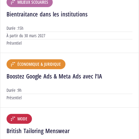
MILIEUX SCOLAIRES
DÉPARTEMENT :
Bientraitance dans les institutions
Durée :
15h
Début :
À partir du
30 mars 2027
Modalités :
Présentiel
ÉCONOMIQUE & JURIDIQUE
DÉPARTEMENT :
Boostez Google Ads & Meta Ads avec l’IA
Durée :
9h
Modalités :
Présentiel
MODE
DÉPARTEMENT :
British Tailoring Menswear