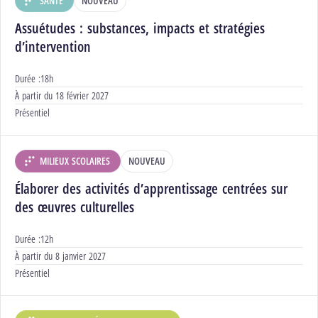
SANTÉ
NOUVEAU
DÉPARTEMENT :
Assuétudes : substances, impacts et stratégies
d’intervention
Durée :
18h
Début :
À partir du
18 février 2027
Modalités :
Présentiel
MILIEUX SCOLAIRES
NOUVEAU
DÉPARTEMENT :
Élaborer des activités d’apprentissage centrées sur
des œuvres culturelles
Durée :
12h
Début :
À partir du
8 janvier 2027
Modalités :
Présentiel