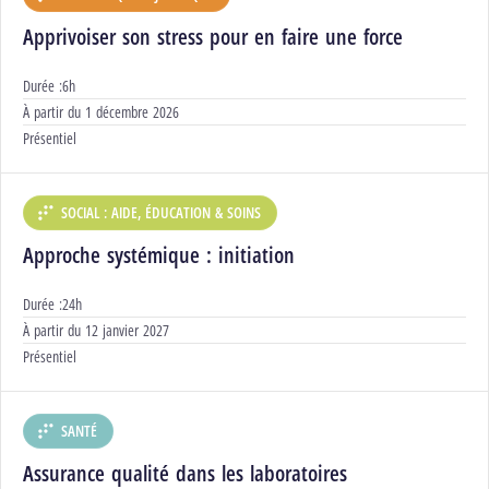
DÉPARTEMENT :
Apprivoiser son stress pour en faire une force
Durée :
6h
Début :
À partir du
1 décembre 2026
Modalités :
Présentiel
SOCIAL : AIDE, ÉDUCATION & SOINS
DÉPARTEMENT :
Approche systémique : initiation
Durée :
24h
Début :
À partir du
12 janvier 2027
Modalités :
Présentiel
SANTÉ
DÉPARTEMENT :
Assurance qualité dans les laboratoires