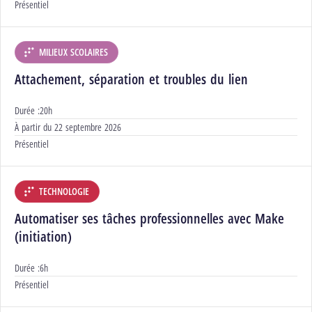
Modalités :
Présentiel
MILIEUX SCOLAIRES
DÉPARTEMENT :
Attachement, séparation et troubles du lien
Durée :
20h
Début :
À partir du
22 septembre 2026
Modalités :
Présentiel
TECHNOLOGIE
DÉPARTEMENT :
Automatiser ses tâches professionnelles avec Make
(initiation)
Durée :
6h
Modalités :
Présentiel