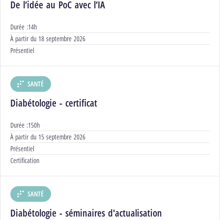
De l’idée au PoC avec l’IA
Durée :
14h
Début :
À partir du
18 septembre 2026
Modalités :
Présentiel
SANTÉ
DÉPARTEMENT :
Diabétologie - certificat
Durée :
150h
Début :
À partir du
15 septembre 2026
Modalités :
Présentiel
Certification :
Certification
SANTÉ
DÉPARTEMENT :
Diabétologie - séminaires d'actualisation