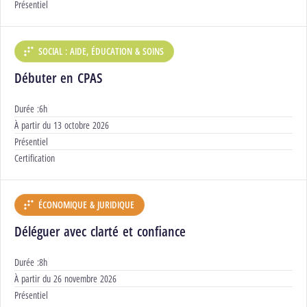
Modalités :
Présentiel
SOCIAL : AIDE, ÉDUCATION & SOINS
DÉPARTEMENT :
Débuter en CPAS
Durée :
6h
Début :
À partir du
13 octobre 2026
Modalités :
Présentiel
Certification :
Certification
ÉCONOMIQUE & JURIDIQUE
DÉPARTEMENT :
Déléguer avec clarté et confiance
Durée :
8h
Début :
À partir du
26 novembre 2026
Modalités :
Présentiel