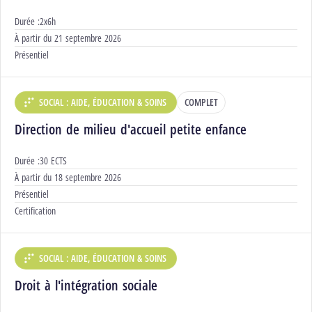
Durée :
2x6h
Début :
À partir du
21 septembre 2026
Modalités :
Présentiel
SOCIAL : AIDE, ÉDUCATION & SOINS
COMPLET
DÉPARTEMENT :
Direction de milieu d'accueil petite enfance
Durée :
30 ECTS
Début :
À partir du
18 septembre 2026
Modalités :
Présentiel
Certification :
Certification
SOCIAL : AIDE, ÉDUCATION & SOINS
DÉPARTEMENT :
Droit à l'intégration sociale