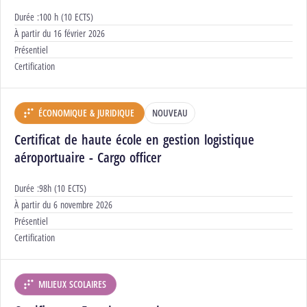
Durée :
100 h (10 ECTS)
Début :
À partir du
16 février 2026
Modalités :
Présentiel
Certification :
Certification
ÉCONOMIQUE & JURIDIQUE
NOUVEAU
DÉPARTEMENT :
Certificat de haute école en gestion logistique
aéroportuaire - Cargo officer
Durée :
98h (10 ECTS)
Début :
À partir du
6 novembre 2026
Modalités :
Présentiel
Certification :
Certification
MILIEUX SCOLAIRES
DÉPARTEMENT :