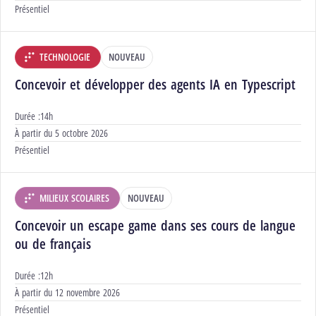
Modalités :
Présentiel
TECHNOLOGIE
NOUVEAU
DÉPARTEMENT :
Concevoir et développer des agents IA en Typescript
Durée :
14h
Début :
À partir du
5 octobre 2026
Modalités :
Présentiel
MILIEUX SCOLAIRES
NOUVEAU
DÉPARTEMENT :
Concevoir un escape game dans ses cours de langue
ou de français
Durée :
12h
Début :
À partir du
12 novembre 2026
Modalités :
Présentiel