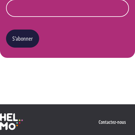
S’abonner
Vous pouvez changer d’avis à tout moment en cliquant sur le lien « Se désinscrire » situé
dans le pied de page de tout e-mail que vous recevrez de notre part. Pour plus de détails
quant à l’utilisation, la protection et le stockage de ces données, veuillez consulter notre
Politique Vie privée
.
Haute École Libre Mosane
Contactez-nous