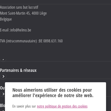
Adresse :
Association sans but lucratif
Mont Saint-Martin 45
,
4000
Liège
Belgique
E-mail :
info@helmo.be
TVA (intracommunautaire) :
BE 0898.631.160
Haute École HELMo
Partenaires & réseaux
Ouvrages & publications
Nous aimerions utiliser des cookies pour
améliorer l’expérience de notre site web.
Blogs & sites HELMo
En savoir plus sur
notre politique de gestion des cookies