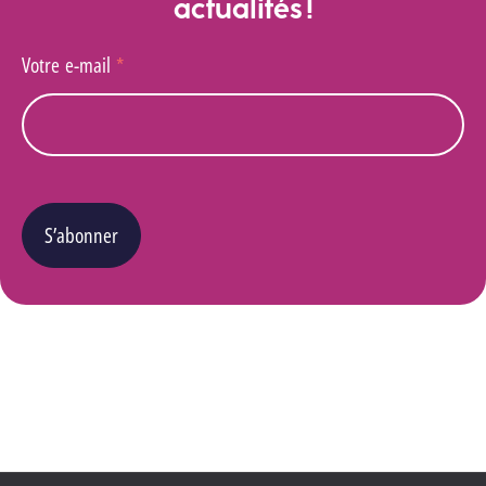
actualités !
Votre e-mail
*
S’abonner
Vous pouvez changer d’avis à tout moment en cliquant sur le lien « Se désinscrire » situé
dans le pied de page de tout e-mail que vous recevrez de notre part. Pour plus de détails
quant à l’utilisation, la protection et le stockage de ces données, veuillez consulter notre
Politique Vie privée
.