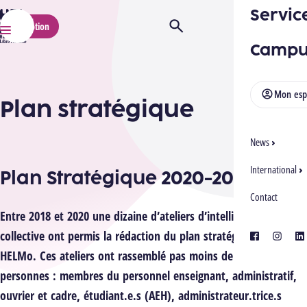
Servic
HELMo
Inscription
Ouvrir/Fermer la recherche
Menu
Campu
Mon esp
Plan stratégique
News
International
Plan Stratégique 2020-2025
Contact
Entre 2018 et 2020 une dizaine d’ateliers d’intelligence
collective ont permis la rédaction du plan stratégique de
facebook
instagra
lin
HELMo. Ces ateliers ont rassemblé pas moins de 150
personnes : membres du personnel enseignant, administratif,
ouvrier et cadre, étudiant.e.s (AEH), administrateur.trice.s