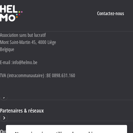
Haute École Libre Mosane
Contactez-nous
Adresse :
Association sans but lucratif
Mont Saint-Martin 45
,
4000
Liège
Belgique
E-mail :
info@helmo.be
TVA (intracommunautaire) :
BE 0898.631.160
Haute École HELMo
Partenaires & réseaux
Ouvrages & publications