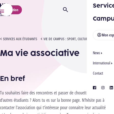
Servic
HELMo
Inscription
Ouvrir/Fermer la recherche
Menu
Campu
Mon esp
MA VIE ASSOCIATIVE
SERVICES AUX ÉTUDIANTS
VIE DE CAMPUS : SPORT, CULTURE & LIEN SOCIAL
Ma vie associative
News
International
Contact
En bref
facebook
instagra
lin
Tu souhaites faire des rencontres et passer de chouettes moments avec
d’autres étudiants ? Alors tu es sur la bonne page. N’hésite pas à
contacter l’association qui t’intéresse pour connaitre leur actualité