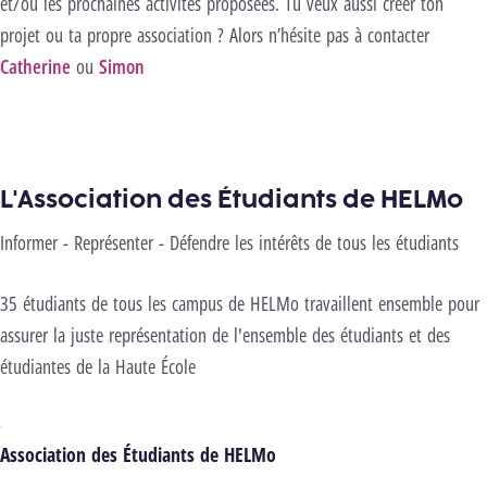
et/ou les prochaines activités proposées. Tu veux aussi créer ton
projet ou ta propre association ? Alors n’hésite pas à contacter
Catherine
ou
Simon
L'Association des Étudiants de HELMo
nels pour lancer cette vidéo.
Changer les
ages
Informer - Représenter - Défendre les intérêts de tous les étudiants
Lancer la vidéo
35 étudiants de tous les campus de HELMo travaillent ensemble pour
assurer la juste représentation de l'ensemble des étudiants et des
étudiantes de la Haute École
Association des Étudiants de HELMo