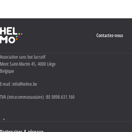
Politique Vie privée
.
Haute École Libre Mosane
Contactez-nous
Adresse :
Association sans but lucratif
Mont Saint-Martin 45
,
4000
Liège
Belgique
E-mail :
info@helmo.be
TVA (intracommunautaire) :
BE 0898.631.160
Haute École HELMo
Partenaires & réseaux