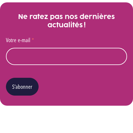
Ne ratez pas nos dernières
actualités !
Votre e-mail
*
S’abonner
Vous pouvez changer d’avis à tout moment en cliquant sur le lien « Se désinscrire » situé
dans le pied de page de tout e-mail que vous recevrez de notre part. Pour plus de détails
quant à l’utilisation, la protection et le stockage de ces données, veuillez consulter notre