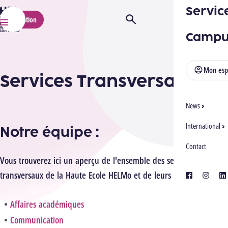
Servic
HELMo
Inscription
Ouvrir/Fermer la recherche
Menu
Campu
Mon esp
Services Transversaux
News
International
Notre équipe :
Contact
Vous trouverez ici un aperçu de l'ensemble des services
transversaux de la Haute Ecole HELMo et de leurs missions.
facebook
instagra
lin
Affaires académiques
Communication