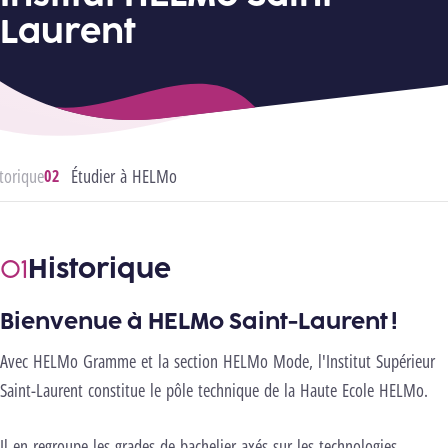
Laurent
torique
Étudier à HELMo
Historique
Bienvenue à HELMo Saint-Laurent !
Avec HELMo Gramme et la section HELMo Mode, l'Institut Supérieur
Saint-Laurent constitue le pôle technique de la Haute Ecole HELMo.
Il en regroupe les grades de bachelier axés sur les technologies.