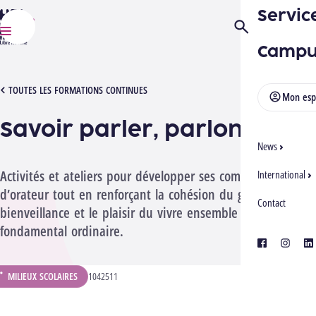
Servic
HELMo
Ouvrir/Fermer la
Menu
Campu
[1042511][2704] SAVOIR PARLER
TOUTES LES FORMATIONS CONTINUES
Mon esp
Savoir parler, parlons-en !
News
Activités et ateliers pour développer ses compétences
International
d’orateur tout en renforçant la cohésion du groupe, la
Contact
bienveillance et le plaisir du vivre ensemble au
fondamental ordinaire.
facebook
instagra
lin
MILIEUX SCOLAIRES
CODE ANALYTIQUE :
1042511
ÉPARTEMENT :