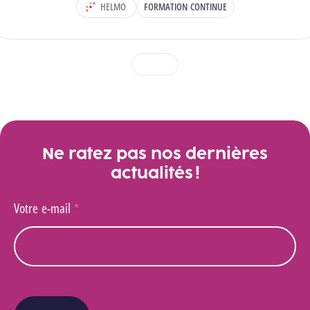
HELMO
FORMATION CONTINUE
DÉPARTEMENT :
1
2
3
Voir toutes les actualités
Ne ratez pas nos dernières
actualités !
Votre e-mail
*