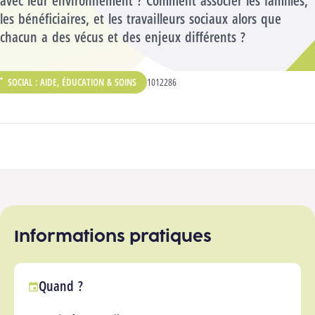
avec leur environnement ? Comment associer les familles,
les bénéficiaires, et les travailleurs sociaux alors que
chacun a des vécus et des enjeux différents ?
SOCIAL : AIDE, ÉDUCATION & SOINS
CODE ANALYTIQUE :
1012286
ÉPARTEMENT :
Participer à la formation
Informations pratiques
Quand ?