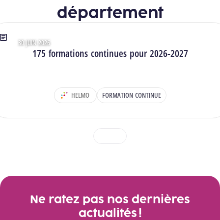
département
30 JUIN 2026
Type : Articles
175 formations continues pour 2026-2027
HELMO
FORMATION CONTINUE
DÉPARTEMENT :
1
2
3
Voir toutes les actualités
Ne ratez pas nos dernières
actualités !