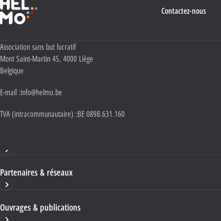
Contactez-nous
Adresse :
Association sans but lucratif
Mont Saint-Martin 45
,
4000
Liège
Belgique
E-mail :
info@helmo.be
TVA (intracommunautaire) :
BE 0898.631.160
Haute École HELMo
Partenaires & réseaux
Ouvrages & publications