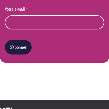
Votre e-mail
*
S’abonner
Vous pouvez changer d’avis à tout moment en cliquant sur le lien « Se désinscrire » situé
dans le pied de page de tout e-mail que vous recevrez de notre part. Pour plus de détails
quant à l’utilisation, la protection et le stockage de ces données, veuillez consulter notre
Politique Vie privée
.
Haute École Libre Mosane