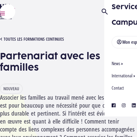
Servic
HELMo
Ouvrir/Fermer la
Menu
Campu
[1012286][2704] PARTENARIAT AVEC LES FAMILLES
TOUTES LES FORMATIONS CONTINUES
Mon esp
Partenariat avec les
News
familles
International
Contact
NOUVEAU
Associer les familles au travail mené avec les bénéficiaires
est pour beaucoup une nécessité pour que celui-ci soit
facebook
instagra
lin
plus durable et pertinent. Si l’intérêt est évident, la mise
en œuvre est quant à elle difficile ! Comment tenir
compte des liens complexes des personnes accompagnées