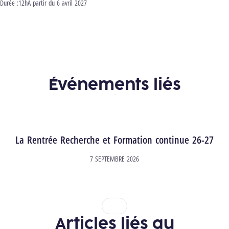
Durée :
12h
Début :
À partir du
6 avril 2027
Événements liés
La Rentrée Recherche et Formation continue 26-27
7 SEPTEMBRE 2026
1
2
Articles liés au