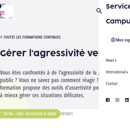
Servic
HELMo
Ouvrir/Fermer la
Menu
Campu
[1012411][2704] GÉRER L'AGRESSIVITÉ VERBALE
TOUTES LES FORMATIONS CONTINUES
Mon esp
Gérer l'agressivité verbale
News
Vous êtes confrontés à de l’agressivité de la part de votre
International
public ? Vous ne savez pas comment réagir ? Cette
Contact
formation propose des outils d’assertivité pour vous aider
à mieux gérer ces situations délicates.
facebook
instagra
lin
SOCIAL : AIDE, ÉDUCATION & SOINS
CODE ANALYTIQUE :
1012411
ÉPARTEMENT :