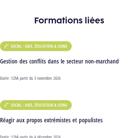
Formations liées
SOCIAL : AIDE, ÉDUCATION & SOINS
DÉPARTEMENT :
Gestion des conflits dans le secteur non-marchand
Durée :
12h
Début :
À partir du
3 novembre 2026
SOCIAL : AIDE, ÉDUCATION & SOINS
DÉPARTEMENT :
Réagir aux propos extrémistes et populistes
Durée :
12h
Début :
À partir du
4 décembre 2026