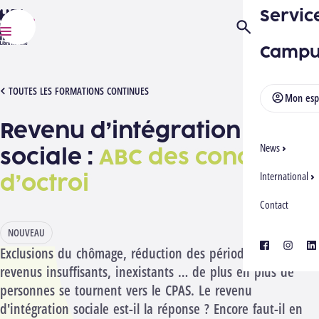
Servic
HELMo
Ouvrir/Fermer la
Menu
Campu
[1012417][2610] RIS
TOUTES LES FORMATIONS CONTINUES
Mon esp
Revenu d’intégration
News
sociale :
ABC des conditions
d’octroi
International
Contact
NOUVEAU
facebook
instagra
lin
Exclusions du chômage, réduction des périodes d'octroi,
revenus insuffisants, inexistants … de plus en plus de
personnes se tournent vers le CPAS. Le revenu
d'intégration sociale est-il la réponse ? Encore faut-il en