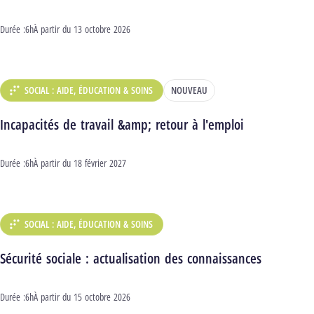
Durée :
6h
Début :
À partir du
13 octobre 2026
SOCIAL : AIDE, ÉDUCATION & SOINS
NOUVEAU
DÉPARTEMENT :
Incapacités de travail &amp; retour à l'emploi
Durée :
6h
Début :
À partir du
18 février 2027
SOCIAL : AIDE, ÉDUCATION & SOINS
DÉPARTEMENT :
Sécurité sociale : actualisation des connaissances
Durée :
6h
Début :
À partir du
15 octobre 2026