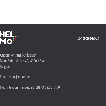
dans le pied de page de tout e-mail que vous recevrez de notre part. Pour plus de détails
quant à l’utilisation, la protection et le stockage de ces données, veuillez consulter notre
Politique Vie privée
.
Haute École Libre Mosane
Contactez-nous
Adresse :
Association sans but lucratif
Mont Saint-Martin 45
,
4000
Liège
Belgique
E-mail :
info@helmo.be
TVA (intracommunautaire) :
BE 0898.631.160
Haute École HELMo