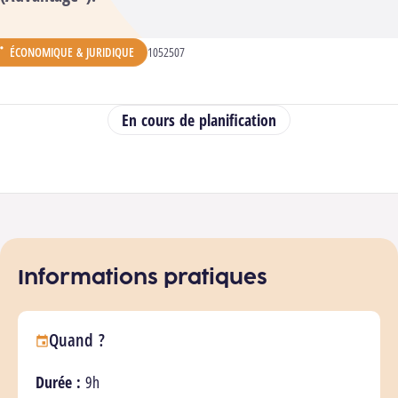
ÉCONOMIQUE & JURIDIQUE
CODE ANALYTIQUE :
1052507
ÉPARTEMENT :
En cours de planification
Tenez-moi au courant
Informations pratiques
Quand ?
Durée :
9h