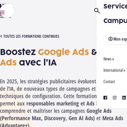
Servic
HELMo
Ouvrir/Fermer la
Menu
Campu
[1052507][2506] GOOGLE ET META ADS
TOUTES LES FORMATIONS CONTINUES
Mon esp
Boostez
Google Ads
&
Meta
News
Ads
avec l’IA
International
En 2025, les stratégies publicitaires évoluent avec l’arrivée
Contact
de l’IA, de nouveaux types de campagnes et de nouvelles
techniques de configuration. Cette formation avancée
facebook
instagra
lin
permet aux
responsables marketing et Ads Managers
de
comprendre et maîtriser les campagnes
Google Ads
(Performance Max, Discovery, Gen AI Ads)
et
Meta Ads
(Advantage+).