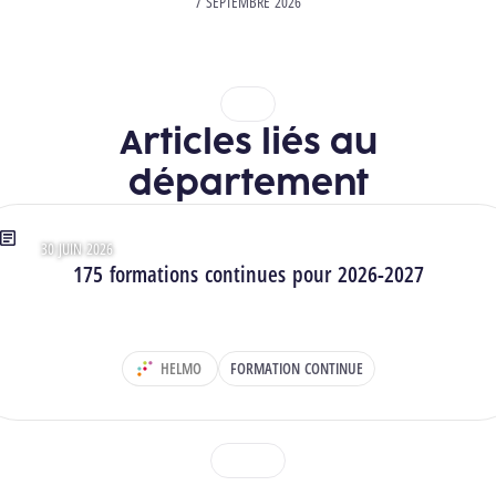
7 SEPTEMBRE 2026
1
2
Articles liés au
département
30 JUIN 2026
Type : Articles
175 formations continues pour 2026-2027
HELMO
FORMATION CONTINUE
DÉPARTEMENT :
1
2
3