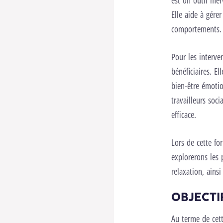
est un outil mer
Elle aide à gére
comportements.
Pour les interve
bénéficiaires. El
bien-être émotio
travailleurs soc
efficace.
Lors de cette fo
explorerons les 
relaxation, ains
OBJECTI
Au terme de cett