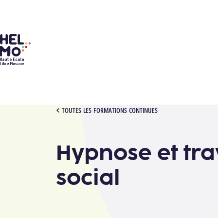
HELMo
[1012393][0000] HYPNOSE
TOUTES LES FORMATIONS CONTINUES
Hypnose et tra
social