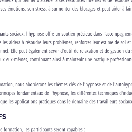
veilleux qui permet d'accéder à ses ressources internes et de résoudre
r ses émotions, son stress, à surmonter des blocages et peut aider à fai
nants sociaux, l'hypnose offre un soutien précieux dans l’accompagnem
le les aidera à résoudre leurs problèmes, renforcer leur estime de soi et
nnel. Elle peut également servir d'outil de relaxation et de gestion du 
iaux eux-mêmes, contribuant ainsi à maintenir une pratique professionne
rmation, nous aborderons les thèmes clés de l'hypnose et de l'autohy
principes fondamentaux de l'hypnose, les différentes techniques d'indu
i que les applications pratiques dans le domaine des travailleurs sociaux
FS
e formation, les participants seront capables :