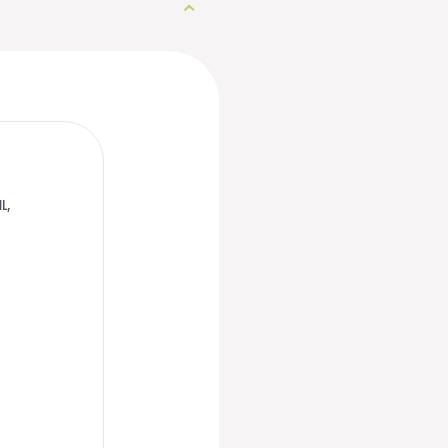
L,
E
m