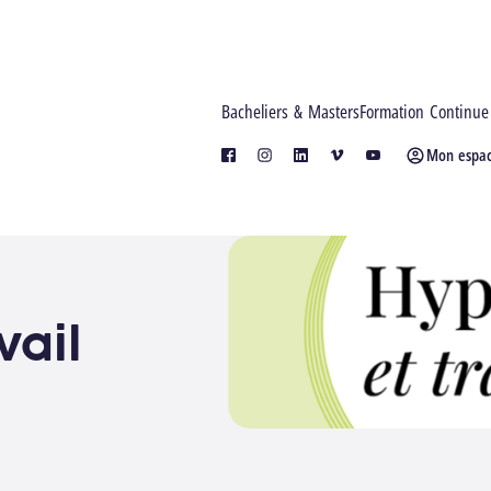
Bacheliers & Masters
Formation Continue
Mon espa
facebook
instagram
linkedin
vimeo
youtube
vail