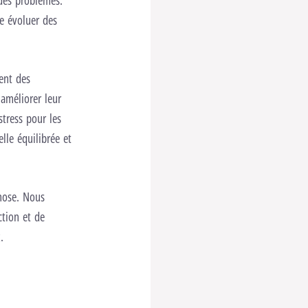
 des problèmes.
re évoluer des
ent des
 améliorer leur
stress pour les
lle équilibrée et
pnose. Nous
ction et de
.