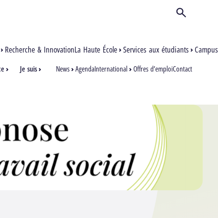
Ouvrir/Ferm
Recherche & Innovation
La Haute École
Services aux étudiants
Campus
ce
Je suis
News
Agenda
International
Offres d’emploi
Contact