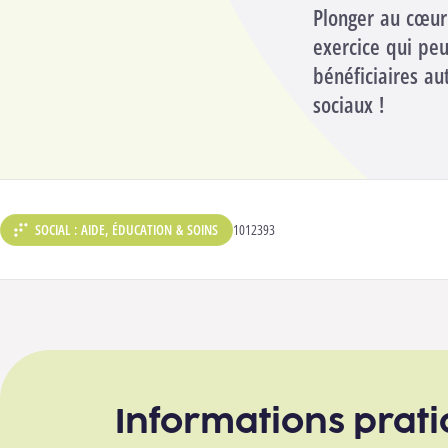
Plonger au cœur 
exercice qui pe
bénéficiaires au
sociaux !
SOCIAL : AIDE, ÉDUCATION & SOINS
CODE ANALYTIQUE :
1012393
DÉPARTEMENT :
Informations prat