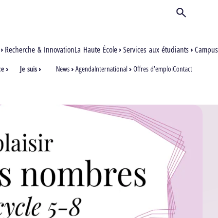
Ouvrir/Ferm
Recherche & Innovation
La Haute École
Services aux étudiants
Campus
ce
Je suis
News
Agenda
International
Offres d’emploi
Contact