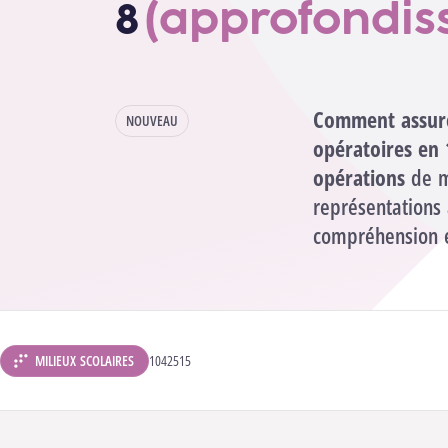
8
(approfondis
Comment assure
NOUVEAU
opératoires en 
opérations
de ma
représentations 
compréhension e
MILIEUX SCOLAIRES
CODE ANALYTIQUE :
1042515
DÉPARTEMENT :