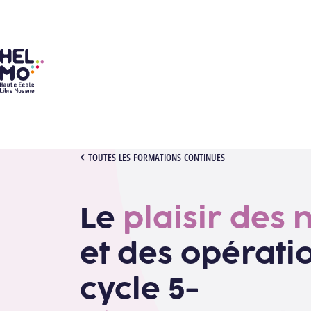
HELMo
[1042515][2610] MATHS PLURIELLES 3JRS
TOUTES LES FORMATIONS CONTINUES
Le
plaisir des
et des opérati
cycle 5-