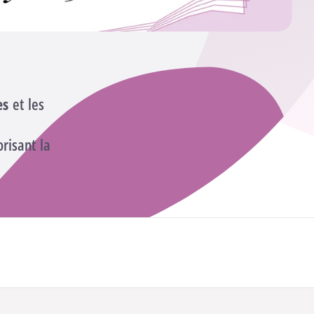
es
et les
risant la
Participer à la formation