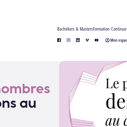
Bacheliers & Masters
Formation Continue
Mon espa
facebook
instagram
linkedin
vimeo
youtube
 nombres
ons au