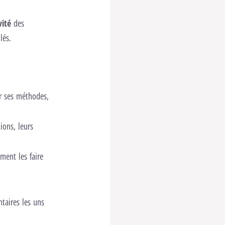
vité
des
lés.
er ses méthodes,
ions, leurs
ment les faire
taires les uns