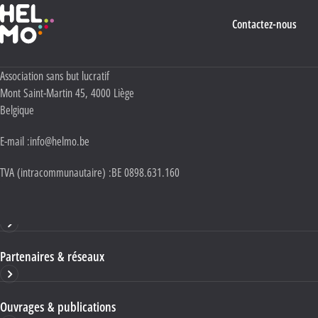
Haute École Libre Mosane
Contactez-nous
Adresse :
Association sans but lucratif
Mont Saint-Martin 45
,
4000
Liège
Belgique
E-mail :
info@helmo.be
TVA (intracommunautaire) :
BE 0898.631.160
Haute École HELMo
Partenaires & réseaux
Ouvrages & publications