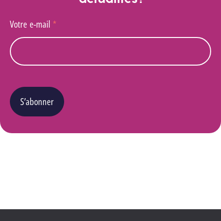
Votre e-mail
*
S’abonner
Vous pouvez changer d’avis à tout moment en cliquant sur le lien « Se désinscrire » situé
dans le pied de page de tout e-mail que vous recevrez de notre part. Pour plus de détails
quant à l’utilisation, la protection et le stockage de ces données, veuillez consulter notre
Politique Vie privée
.