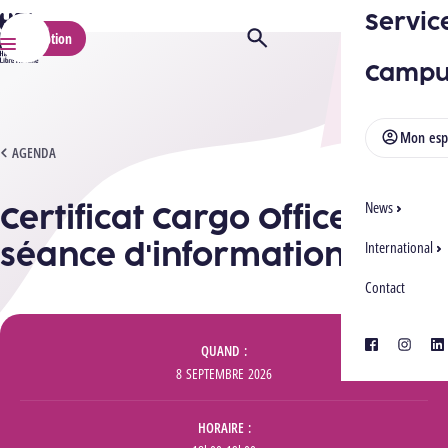
Servic
HELMo
Inscription
Ouvrir/Fermer la recherche
Menu
Campu
Mon esp
CERTIFICAT CARGO OFFICER - SÉANCE D'INFORMATION
AGENDA
Certificat Cargo Officer -
News
séance d'information
International
Contact
Informations
facebook
instagra
lin
QUAND
8 SEPTEMBRE 2026
HORAIRE