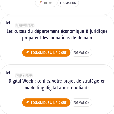
HELMO
FORMATION
DÉPARTEMENT :
3 JUILLET 2026
Type : Articles
Les cursus du département économique & juridique
préparent les formations de demain
ÉCONOMIQUE & JURIDIQUE
FORMATION
DÉPARTEMENT :
22 JUIN 2026
Type : Articles
Digital Week : confiez votre projet de stratégie en
marketing digital à nos étudiants
ÉCONOMIQUE & JURIDIQUE
FORMATION
DÉPARTEMENT :