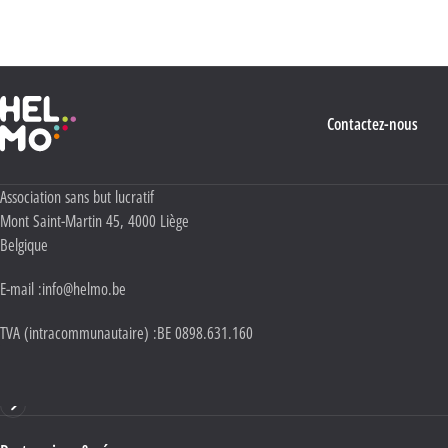
Politique Vie privée
.
Haute École Libre Mosane
Contactez-nous
Adresse :
Association sans but lucratif
Mont Saint-Martin 45
,
4000
Liège
Belgique
E-mail :
info@helmo.be
TVA (intracommunautaire) :
BE 0898.631.160
Haute École HELMo