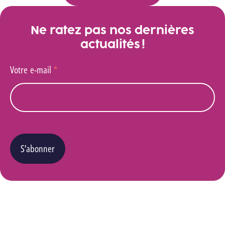
Ne ratez pas nos dernières
actualités !
Votre e-mail
*
S’abonner
Vous pouvez changer d’avis à tout moment en cliquant sur le lien « Se désinscrire » situé
dans le pied de page de tout e-mail que vous recevrez de notre part. Pour plus de détails
quant à l’utilisation, la protection et le stockage de ces données, veuillez consulter notre