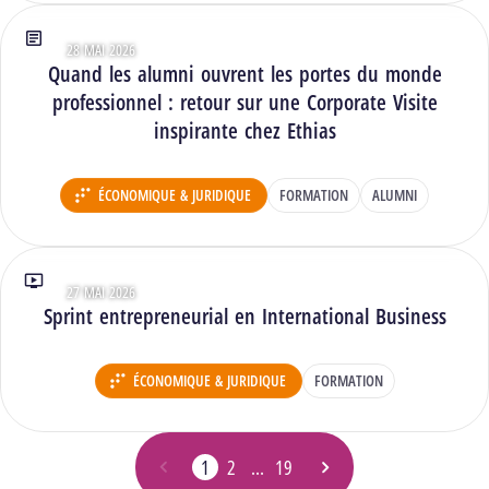
28 MAI 2026
Type : Articles
Quand les alumni ouvrent les portes du monde
professionnel : retour sur une Corporate Visite
inspirante chez Ethias
ÉCONOMIQUE & JURIDIQUE
FORMATION
ALUMNI
DÉPARTEMENT :
27 MAI 2026
Type : Vidéos
Sprint entrepreneurial en International Business
ÉCONOMIQUE & JURIDIQUE
FORMATION
DÉPARTEMENT :
1
2
…
19
Page précédente
Page
- Page actuelle
Page
Page
Page suivante