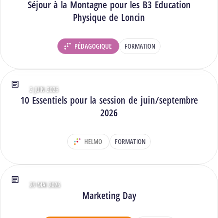
Séjour à la Montagne pour les B3 Education
Physique de Loncin
PÉDAGOGIQUE
FORMATION
DÉPARTEMENT :
2 JUIN 2026
Type : Articles
10 Essentiels pour la session de juin/septembre
2026
HELMO
FORMATION
DÉPARTEMENT :
29 MAI 2026
Type : Articles
Marketing Day