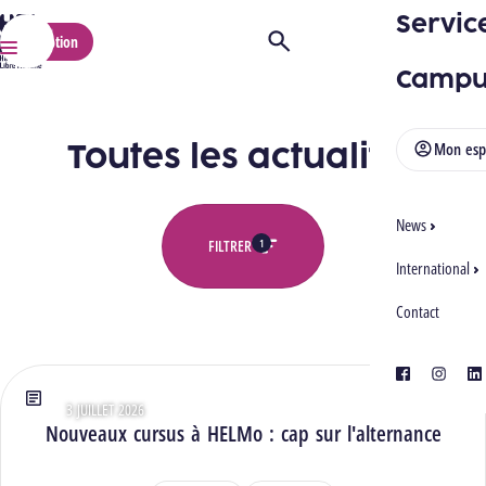
Servic
HELMo
Inscription
Ouvrir/Fermer la recherche
Menu
Campu
Toutes les actualités
Mon esp
News
1
FILTRER
International
Contact
Toutes les actualités
facebook
instagra
lin
3 JUILLET 2026
Type : Articles
Nouveaux cursus à HELMo : cap sur l'alternance