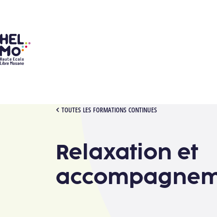
HELMo
[1012165][2704] RELAXATION
TOUTES LES FORMATIONS CONTINUES
Relaxation et
accompagnem