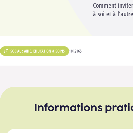
Comment inviter
à soi et à l’autre
SOCIAL : AIDE, ÉDUCATION & SOINS
CODE ANALYTIQUE :
1012165
DÉPARTEMENT :
Informations prat