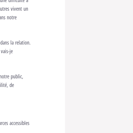
ne difficulté à
autres vivent un
dans notre
dans la relation.
vais-je
notre public,
lité, de
rces accessibles