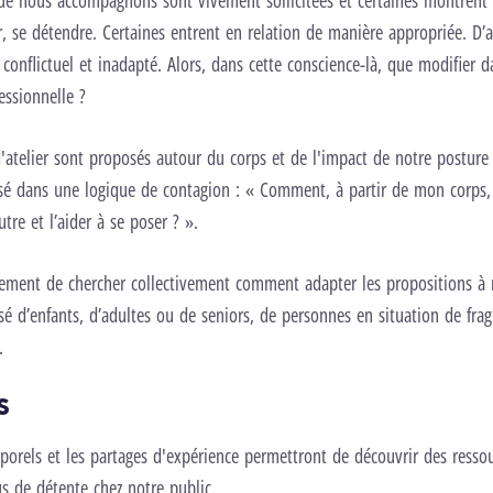
e nous accompagnons sont vivement sollicitées et certaines montrent u
ir, se détendre. Certaines entrent en relation de manière appropriée. D’
e conflictuel et inadapté. Alors, dans cette conscience-là, que modifier 
essionnelle ?
'atelier sont proposés autour du corps et de l'impact de notre posture 
nsé dans une logique de contagion : « Comment, à partir de mon corps, 
tre et l’aider à se poser ? ».
lement de chercher collectivement comment adapter les propositions à 
sé d’enfants, d’adultes ou de seniors, de personnes en situation de fragi
.
s
rporels et les partages d'expérience permettront de découvrir des ressou
us de détente chez notre public.