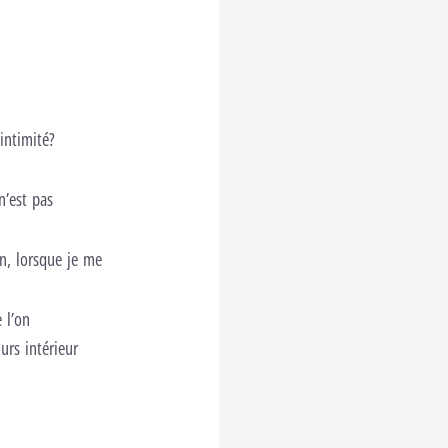
intimité?
n’est pas
en, lorsque je me
 l’on
rs intérieur