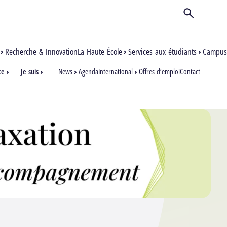
Ouvrir/Ferm
Recherche & Innovation
La Haute École
Services aux étudiants
Campus
ce
Je suis
News
Agenda
International
Offres d’emploi
Contact