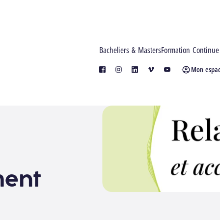
Bacheliers & Masters
Formation Continue
Mon espa
facebook
instagram
linkedin
vimeo
youtube
ent