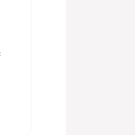
u
c
.