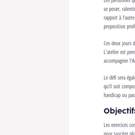
Les personnes qu
se poser, ralent
rapport à l’autr
proposition prof
Ces deux jours d
L'atelier est pe
accompagner l'Au
Le défi sera éga
qu’il soit compo
handicap ou pas
Objectif
Les exercices co
pour susciter pl