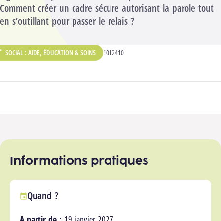
Comment créer un cadre sécure autorisant la parole tout
en s’outillant pour passer le relais ?
SOCIAL : AIDE, ÉDUCATION & SOINS
CODE ANALYTIQUE :
1012410
ÉPARTEMENT :
Participer à la formation
Informations pratiques
Quand ?
A partir de :
19 janvier 2027