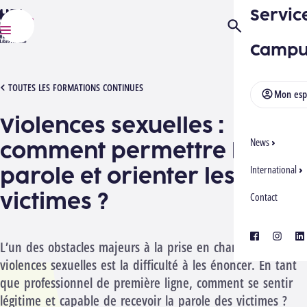
Servic
HELMo
Ouvrir/Fermer la
Menu
Campu
[1012410][2701] VIOLENCES SEXUELLES
TOUTES LES FORMATIONS CONTINUES
Mon esp
Violences sexuelles :
News
comment permettre la
parole et orienter les
International
victimes ?
Contact
facebook
instagra
lin
L’un des obstacles majeurs à la prise en charge des
violences sexuelles est la difficulté à les énoncer. En tant
que professionnel de première ligne, comment se sentir
légitime et capable de recevoir la parole des victimes ?