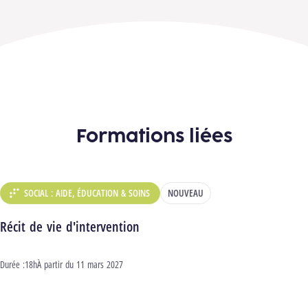
Formations liées
SOCIAL : AIDE, ÉDUCATION & SOINS
NOUVEAU
DÉPARTEMENT :
Récit de vie d'intervention
Durée :
18h
Début :
À partir du
11 mars 2027