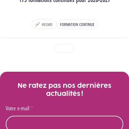
HELMO
FORMATION CONTINUE
DÉPARTEMENT :
1
2
3
Voir toutes les actualités
Ne ratez pas nos dernières
actualités !
Votre e-mail
*