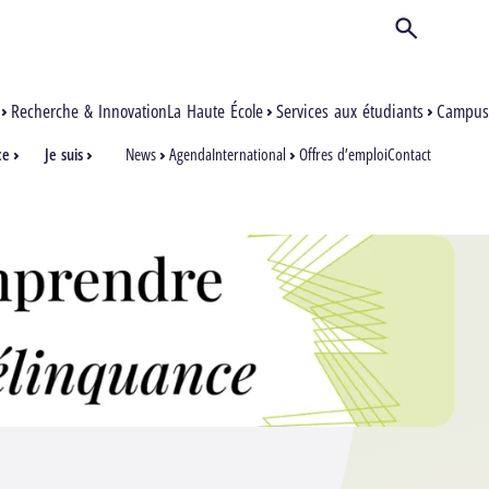
Ouvrir/Ferm
Recherche & Innovation
La Haute École
Services aux étudiants
Campus
ce
Je suis
News
Agenda
International
Offres d’emploi
Contact