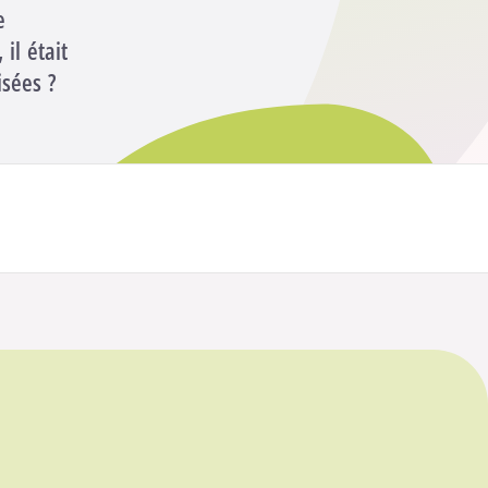
e
il était
isées ?
Participer à la formation