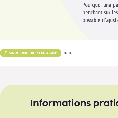
Pourquoi une per
penchant sur les
possible d’ajus
SOCIAL : AIDE, ÉDUCATION & SOINS
CODE ANALYTIQUE :
1012501
DÉPARTEMENT :
Informations prat