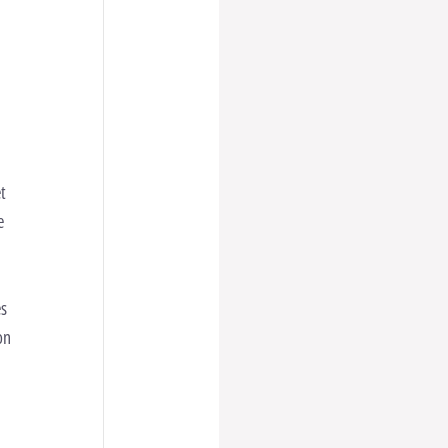
et
e
es
on