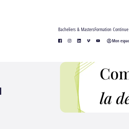
Bacheliers & Masters
Formation Continue
Mon espa
facebook
instagram
linkedin
vimeo
youtube
a