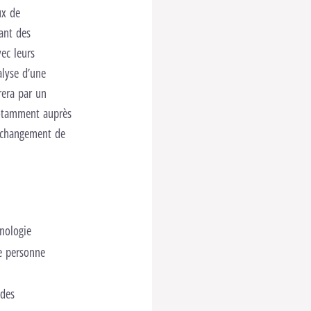
ux de
çant des
ec leurs
alyse d’une
rera par un
notamment auprès
l changement de
inologie
e personne
 des