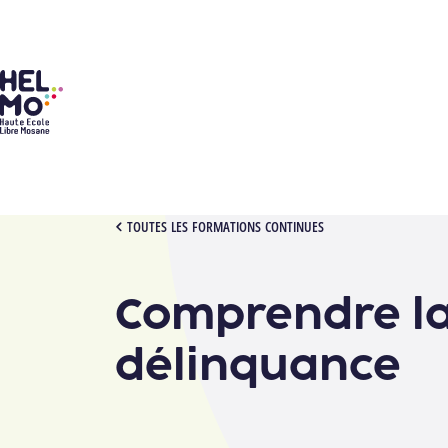
HELMo
[1012501][2702] COMPRENDRE LA DÉLINQUANCE
TOUTES LES FORMATIONS CONTINUES
Comprendre l
délinquance