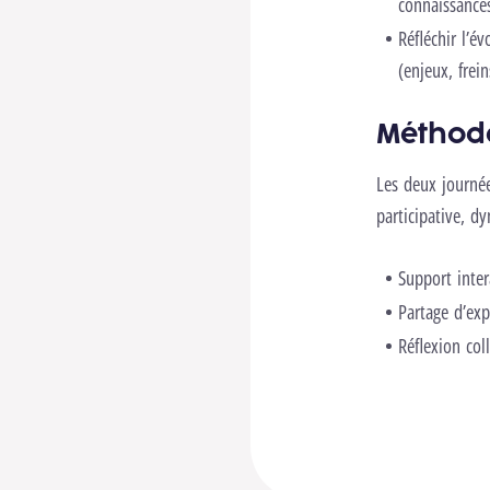
connaissances
Réfléchir l’é
(enjeux, frein
Méthod
Les deux journé
participative, d
Support inter
Partage d’exp
Réflexion col