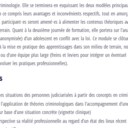
criminologie. Elle se terminera en esquissant les deux modèles principa
en ce compris leurs avantages et inconvénients respectifs, tout en amor
s participant·es seront amené·es à alimenter les contenus théoriques av
errain. Quant à la deuxième journée de formation, elle portera sur l’an
 (anonymisée) d’un adolescent en conflit avec la loi. Ce module se clôtu
à la mise en pratique des apprentissages dans son milieu de terrain, 
 ou d’une équipe plus large (freins et leviers pour intégrer un éventue
voluer les pratiques professionnelles).
s
s situations des personnes judiciarisées à partir des concepts en crim
 l’application de théories criminologiques dans l’accompagnement d’un
sur base d’une situation concrète (vignette clinique)
spective sa réalité professionnelle au regard d’un état des lieux récent