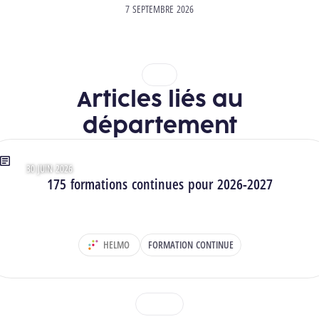
7 SEPTEMBRE 2026
1
2
Articles liés au
département
30 JUIN 2026
Type : Articles
175 formations continues pour 2026-2027
HELMO
FORMATION CONTINUE
DÉPARTEMENT :
1
2
3