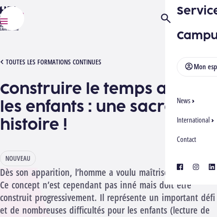
Servic
HELMo
Ouvrir/Fermer la
Menu
Campu
[1042605][2702] CONSTRUIRE LE TEMPS
TOUTES LES FORMATIONS CONTINUES
Mon esp
Construire le temps avec
News
les enfants : une sacrée
histoire !
International
Contact
NOUVEAU
facebook
instagra
lin
Dès son apparition, l’homme a voulu maîtriser le temps.
Ce concept n’est cependant pas inné mais doit être
construit progressivement. Il représente un important défi
et de nombreuses difficultés pour les enfants (lecture de