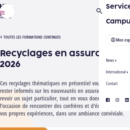
Servic
HELMo
Ouvrir/Fermer la
Menu
Campu
[1051705][2610] ASSURANCES RECYCLAGES
TOUTES LES FORMATIONS CONTINUES
Mon esp
Recyclages en assurances
News
2026
International
Ces recyclages thématiques en présentiel vous aident à
Contact
rester informés sur les nouveautés en assurance ou à
revoir un sujet particulier, tout en vous donnant
facebook
instagra
lin
l'occasion de rencontrer des confrères et d'échanger sur
vos propres expériences, dans une ambiance conviviale.