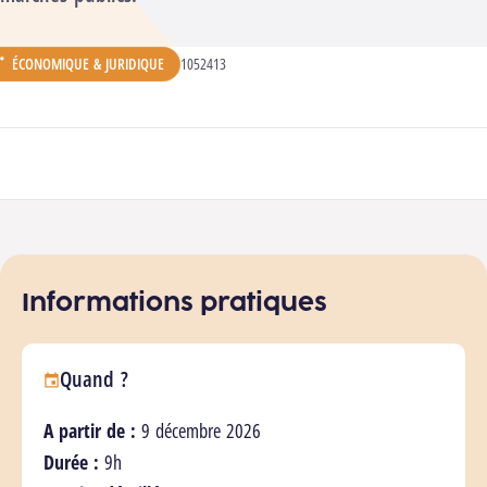
ÉCONOMIQUE & JURIDIQUE
CODE ANALYTIQUE :
1052413
ÉPARTEMENT :
Participer à la formation
Informations pratiques
Quand ?
A partir de :
9 décembre 2026
Durée :
9h