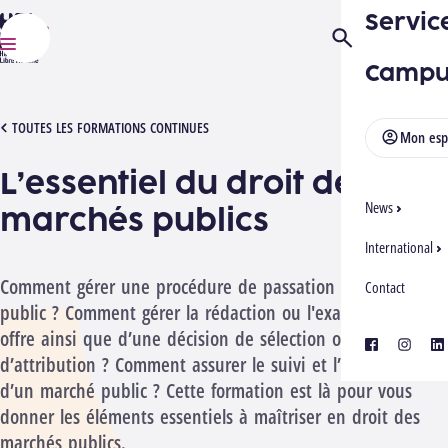
Servic
HELMo
Ouvrir/Fermer la
Menu
Campu
[1052413][2612] MARCHÉS PUBLICS
TOUTES LES FORMATIONS CONTINUES
Mon esp
L’essentiel du droit des
News
marchés publics
International
Comment gérer une procédure de passation de marché
Contact
public ? Comment gérer la rédaction ou l'examen d’une
offre ainsi que d’une décision de sélection ou
facebook
instagra
lin
d’attribution ? Comment assurer le suivi et l’exécution
d’un marché public ? Cette formation est là pour vous
donner les éléments essentiels à maîtriser en droit des
marchés publics.