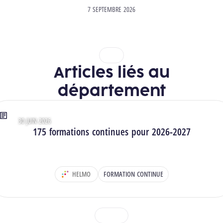
7 SEPTEMBRE 2026
1
2
Articles liés au
département
30 JUIN 2026
Type : Articles
175 formations continues pour 2026-2027
HELMO
FORMATION CONTINUE
DÉPARTEMENT :
1
2
3