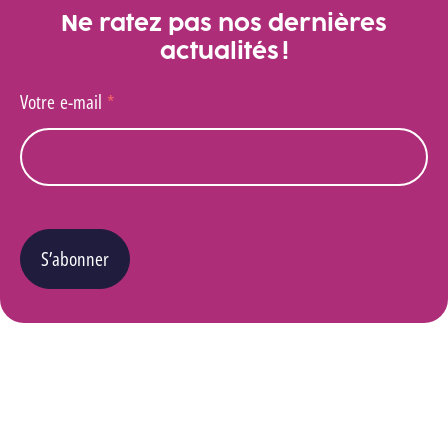
Ne ratez pas nos dernières
actualités !
Votre e-mail
*
S’abonner
Vous pouvez changer d’avis à tout moment en cliquant sur le lien « Se désinscrire » situé
dans le pied de page de tout e-mail que vous recevrez de notre part. Pour plus de détails
quant à l’utilisation, la protection et le stockage de ces données, veuillez consulter notre
Politique Vie privée
.