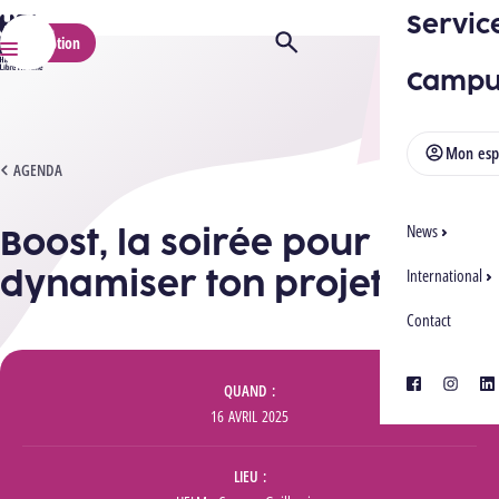
Servic
HELMo
Inscription
Ouvrir/Fermer la recherche
Menu
Campu
Mon esp
BOOST, LA SOIRÉE POUR DYNAMISER TON PROJET !
AGENDA
Boost, la soirée pour
News
dynamiser ton projet !
International
Contact
Informations
facebook
instagra
lin
QUAND
16 AVRIL 2025
LIEU