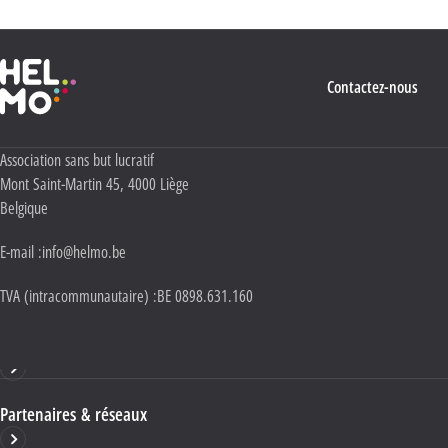
Haute École Libre Mosane
Contactez-nous
Adresse :
Association sans but lucratif
Mont Saint-Martin 45
,
4000
Liège
Belgique
E-mail :
info@helmo.be
TVA (intracommunautaire) :
BE 0898.631.160
Haute École HELMo
Partenaires & réseaux