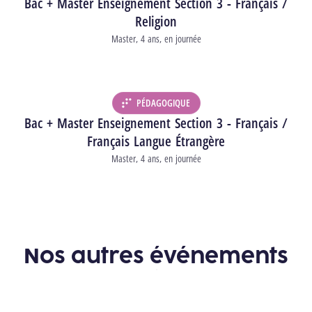
Bac + Master Enseignement Section 3 - Français /
Religion
Type d’études
Master
4 ans
en journée
Durée
Horaire
PÉDAGOGIQUE
DÉPARTEMENT :
Bac + Master Enseignement Section 3 - Français /
Français Langue Étrangère
Type d’études
Master
4 ans
en journée
Durée
Horaire
Nos autres événements