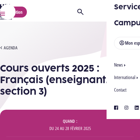
Servic
HELMo
Inscription
Ouvrir/Fermer la recherche
Menu
Campu
Mon esp
COURS OUVERTS 2025 : FRANÇAIS (ENSEIGNANT.E SECTION 3)
AGENDA
Cours ouverts 2025 :
News
Français (enseignant.e
International
section 3)
Contact
facebook
instagra
lin
Informations
QUAND
DU
24
AU
28 FÉVRIER 2025