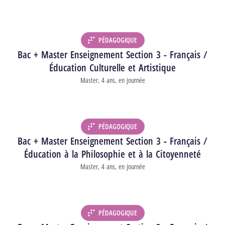
PÉDAGOGIQUE
DÉPARTEMENT :
Bac + Master Enseignement Section 3 - Français /
Éducation Culturelle et Artistique
Type d’études
Master
4 ans
en journée
Durée
Horaire
PÉDAGOGIQUE
DÉPARTEMENT :
Bac + Master Enseignement Section 3 - Français /
Éducation à la Philosophie et à la Citoyenneté
Type d’études
Master
4 ans
en journée
Durée
Horaire
PÉDAGOGIQUE
DÉPARTEMENT :