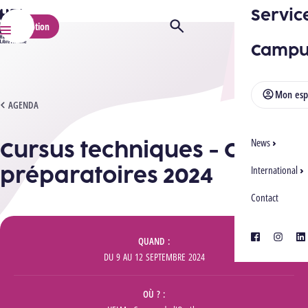
Servic
HELMo
Inscription
Ouvrir/Fermer la recherche
Menu
Campu
Mon esp
CURSUS TECHNIQUES - COURS PRÉPARATOIRES 2024
AGENDA
Cursus techniques - Cours
News
préparatoires 2024
International
Contact
Informations
facebook
instagra
lin
QUAND
DU
9
AU
12 SEPTEMBRE 2024
OÙ ?