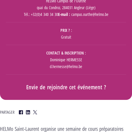
HELMo Campus de l'Ourthe
quai du Condroz, 284031 Angleur (Liège)
Tél.: +32(0)4 340 34 30
E-mail :
campus.ourthe@helmo.be
PRIX ?
Gratuit
CONTACT & INSCRIPTION
Dominique HERMESSE
d.hermesse@helmo.be
Envie de rejoindre cet événement ?
PARTAGER
Facebook
LinkedIn
Twitter
HELMo Saint-Laurent organise une semaine de cours préparatoires