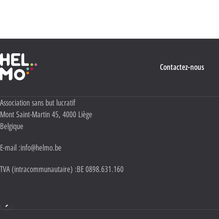
quant à l’utilisation, la protection et le stockage de ces données, veuillez consulter notre
Politique Vie privée
.
Haute École Libre Mosane
Contactez-nous
Adresse :
Association sans but lucratif
Mont Saint-Martin 45
,
4000
Liège
Belgique
E-mail :
info@helmo.be
TVA (intracommunautaire) :
BE 0898.631.160
Haute École HELMo