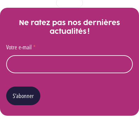
1
2
3
4
Ne ratez pas nos dernières
actualités !
Votre e-mail
*
S’abonner
Vous pouvez changer d’avis à tout moment en cliquant sur le lien « Se désinscrire » situé
dans le pied de page de tout e-mail que vous recevrez de notre part. Pour plus de détails