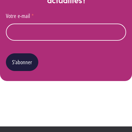
actualités !
Votre e-mail
*
S’abonner
Vous pouvez changer d’avis à tout moment en cliquant sur le lien « Se désinscrire » situé
dans le pied de page de tout e-mail que vous recevrez de notre part. Pour plus de détails
quant à l’utilisation, la protection et le stockage de ces données, veuillez consulter notre
Politique Vie privée
.