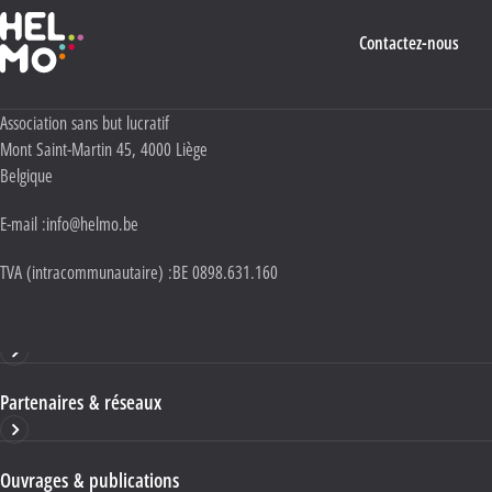
Haute École Libre Mosane
Contactez-nous
Adresse :
Association sans but lucratif
Mont Saint-Martin 45
,
4000
Liège
Belgique
E-mail :
info@helmo.be
TVA (intracommunautaire) :
BE 0898.631.160
Haute École HELMo
Partenaires & réseaux
Ouvrages & publications