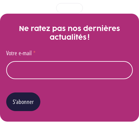
1
2
3
4
Ne ratez pas nos dernières
actualités !
Votre e-mail
*
S’abonner
Vous pouvez changer d’avis à tout moment en cliquant sur le lien « Se désinscrire » situé