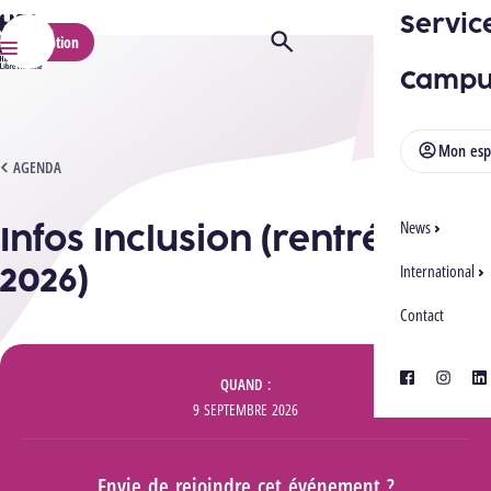
Servic
HELMo
Inscription
Ouvrir/Fermer la recherche
Menu
Campu
Mon esp
INFOS INCLUSION (RENTRÉE 2026)
AGENDA
Infos Inclusion (rentrée
News
2026)
International
Contact
Informations
facebook
instagra
lin
QUAND
9 SEPTEMBRE 2026
Envie de rejoindre cet événement ?