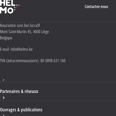
Contactez-nous
Adresse :
Association sans but lucratif
Mont Saint-Martin 45
,
4000
Liège
Belgique
E-mail :
info@helmo.be
TVA (intracommunautaire) :
BE 0898.631.160
Haute École HELMo
Partenaires & réseaux
Ouvrages & publications