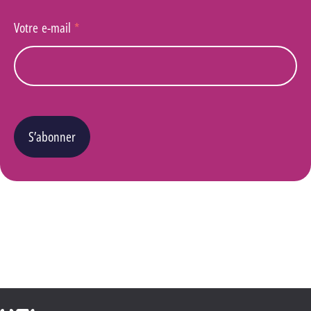
Votre e-mail
*
S’abonner
Vous pouvez changer d’avis à tout moment en cliquant sur le lien « Se désinscrire » situé
dans le pied de page de tout e-mail que vous recevrez de notre part. Pour plus de détails
quant à l’utilisation, la protection et le stockage de ces données, veuillez consulter notre
Politique Vie privée
.
Haute École Libre Mosane