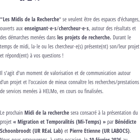
Facebook
LinkedIn
Twitter
"Les Midis de la Recherche
" se veulent être des espaces d’échanges,
ouverts aux
enseignant·e·s
/
chercheur·e·s
, autour des résultats et
des démarches menées dans
les projets de recherche.
Durant le
temps de midi, la·le ou les chercheur·e(s) présente(nt) son/leur projet
et répond(ent) à vos questions !
Il s'agit d'un moment de valorisation et de communication autour
d’un projet et l’occasion de mieux connaître les recherches/prestations
de services menées à HELMo, en cours ou finalisées.
Le prochain
Midi de la recherche
sera consacré à la présentation du
projet
« Migration et Temporalités (Mi-Temps) »
par
Bénédicte
Schoonbroodt
(UR
REaL Lab
)
et
Pierre Etienne
(UR
LABOCS
)
.
Nous nous retrouverons, à cette occasion, le
10 février 2026
au