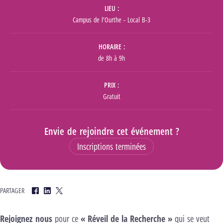
LIEU
Campus de l'Ourthe - Local B-3
HORAIRE
de 8h à 9h
PRIX
Gratuit
Envie de rejoindre cet événement ?
Inscriptions terminées
PARTAGER
Facebook
LinkedIn
Twitter
Rejoignez nous
pour ce
«
Réveil de la Recherche
»
qui se veut