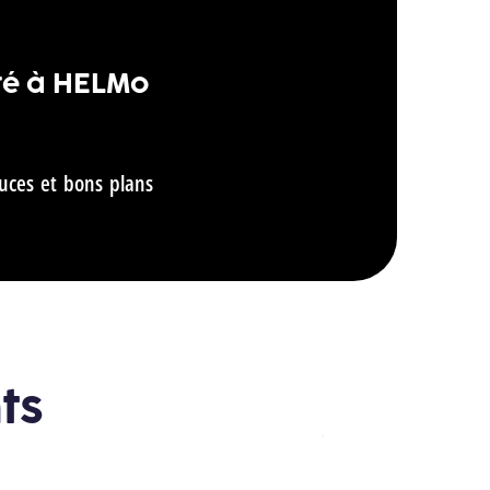
té à HELMo
tuces et bons plans
ts