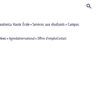
Ouvrir/Ferm
Inscription
vation
La Haute École
Services aux étudiants
Campus
News
Agenda
International
Offres d’emploi
Contact