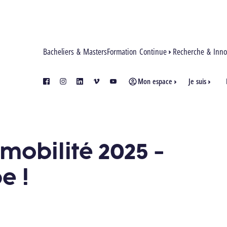
Bacheliers & Masters
Formation Continue
Recherche & Inno
Mon espace
Je suis
facebook
instagram
linkedin
vimeo
youtube
mobilité 2025 -
e !