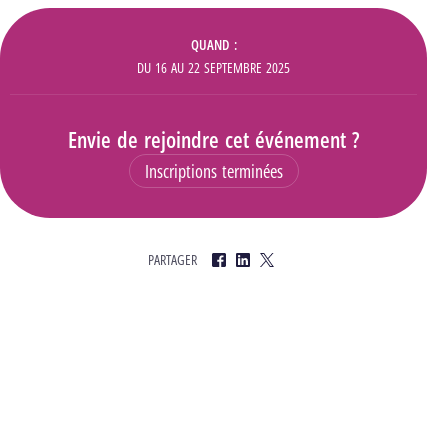
Informations
QUAND
DU
16
AU
22 SEPTEMBRE 2025
Envie de rejoindre cet événement ?
Inscriptions terminées
PARTAGER
Facebook
LinkedIn
Twitter