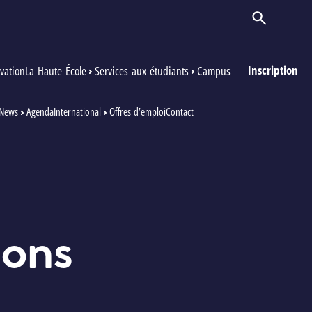
Ouvrir/Ferm
Inscription
vation
La Haute École
Services aux étudiants
Campus
News
Agenda
International
Offres d’emploi
Contact
ions