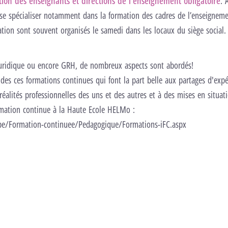
tion des enseignants et directions de l’enseignement obligatoire
. 
 se spécialiser notamment dans la formation des cadres de l’enseigneme
ion sont souvent organisés le samedi dans les locaux du siège social.
uridique ou encore GRH, de nombreux aspects sont abordés!
anger les réglages
es ces formations continues qui font la part belle aux partages d'expé
éo
réalités professionnelles des uns et des autres et à des mises en situati
ormation continue à la Haute Ecole HELMo :
e/Formation-continuee/Pedagogique/Formations-iFC.aspx