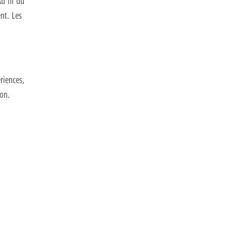
Au fil du
nt. Les
riences,
on.