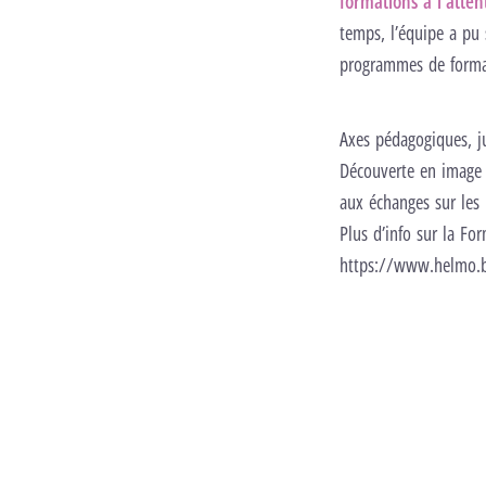
formations à l’atten
temps, l’équipe a pu
programmes de format
Axes pédagogiques, j
Vous devez accepter les cookies fonctionnels pour lancer cette vidéo.
Ch
Découverte en image d
Lancer la vid
aux échanges sur les 
Plus d’info sur la F
https://www.helmo.b