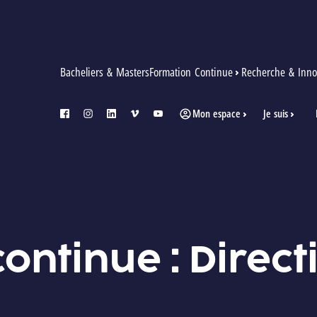
Bacheliers & Masters
Formation Continue
Recherche & Inno
Mon espace
Je suis
facebook
instagram
linkedin
vimeo
youtube
ontinue : Direct