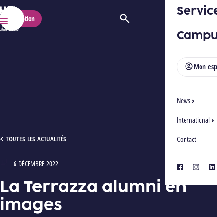
Servic
HELMo
Inscription
Ouvrir/Fermer la recherche
Menu
Campu
Mon esp
News
International
LA TERRAZZA ALUMNI EN IMAGES
TOUTES LES ACTUALITÉS
Contact
6 DÉCEMBRE 2022
Type : Photos
facebook
instagra
lin
La Terrazza alumni en
images