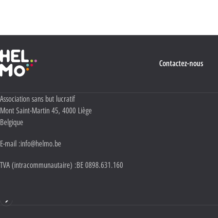
quant à l’utilisation, la protection et le stockage de ces données, veuillez consulter notre
Politique Vie privée
.
Haute École Libre Mosane
Contactez-nous
Adresse :
Association sans but lucratif
Mont Saint-Martin 45
,
4000
Liège
Belgique
E-mail :
info@helmo.be
TVA (intracommunautaire) :
BE 0898.631.160
Haute École HELMo