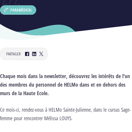
PARAMÉDICAL
DÉPARTEMENT :
PARTAGER
Facebook
LinkedIn
Twitter
Chaque mois dans la newsletter, découvrez les intérêts de l'un
nels pour lancer cette vidéo.
Changer les
ages
des membres du personnel de HELMo dans et en dehors des
Lancer la vidéo
murs de la Haute Ecole.
Ce mois-ci, rendez-vous à HELMo Sainte-Julienne, dans le cursus Sage-
femme pour rencontrer Mélissa LOUYS.