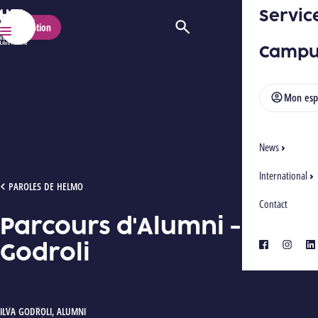
Servic
HELMo
Inscription
Ouvrir/Fermer la recherche
Menu
Campu
Mon esp
News
International
PARCOURS D'ALUMNI - ILVA GODROLI
PAROLES DE HELMO
Contact
Parcours d'Alumni - Ilva
Godroli
facebook
instagra
lin
AUTEUR :
ILVA GODROLI
,
ALUMNI