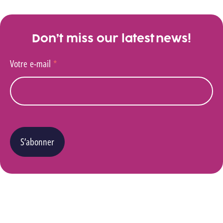
Don’t miss our latest news!
Votre e-mail
*
S’abonner
Vous pouvez changer d’avis à tout moment en cliquant sur le lien « Se désinscrire » situé
dans le pied de page de tout e-mail que vous recevrez de notre part. Pour plus de détails
quant à l’utilisation, la protection et le stockage de ces données, veuillez consulter notre