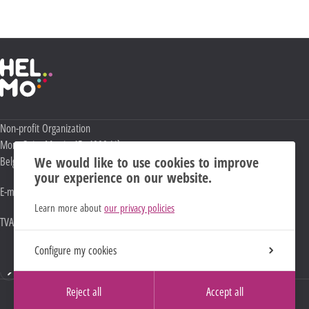
Politique Vie privée
.
Haute École Libre Mosane
Adresse :
Non-profit Organization
Mont Saint-Martin 45
,
4000
Liège
We would like to use cookies to improve
Belgium
your experience on our website.
E-mail :
info@helmo.be
Learn more about
our privacy policies
TVA (intracommunautaire)
BE 0898.631.160
Configure my cookies
Mentions
Reject all
Accept all