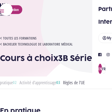
HELMo
Part
Application
Menu
Inte
My
COURS À CHOIX3B SÉRIE 1
TOUTES LES FORMATIONS
BACHELIER TECHNOLOGUE DE LABORATOIRE MÉDICAL
Cours à choix3B Série 1
facebook
ins
EN
FR
pratique
Activité d’apprentissage
Règles de l’UE
En pratique