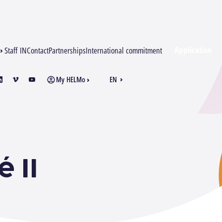
Application
Staff IN
Contact
Partnerships
International commitment
My HELMo
EN
am
inkedin
vimeo
youtube
FR
 II