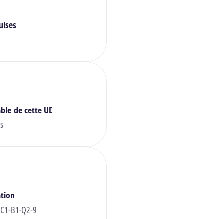
uises
ble de cette UE
is
ation
 C1-B1-Q2-9