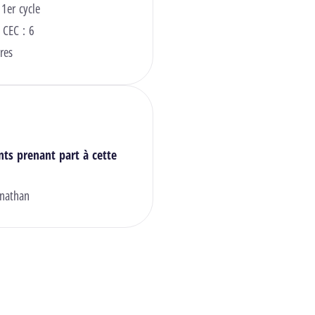
 1er cycle
 CEC : 6
res
nts prenant part à cette
nathan