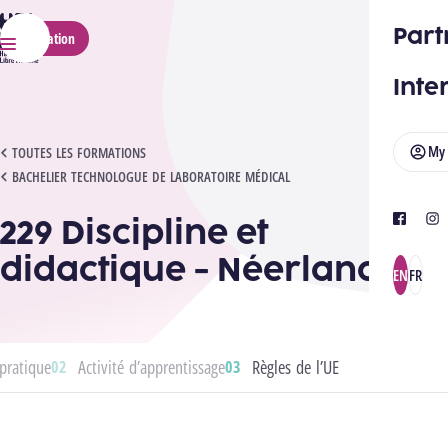
HELMo
Part
Application
Menu
Inte
My
229 DISCIPLINE ET DIDACTIQUE - NÉERLANDAIS
TOUTES LES FORMATIONS
BACHELIER TECHNOLOGUE DE LABORATOIRE MÉDICAL
229 Discipline et
facebook
ins
didactique - Néerlandais
EN
FR
pratique
Activité d’apprentissage
Règles de l’UE