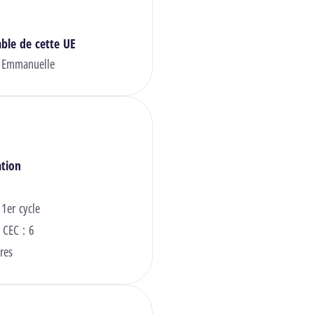
ble de cette UE
Emmanuelle
ation
 1er cycle
 CEC : 6
res