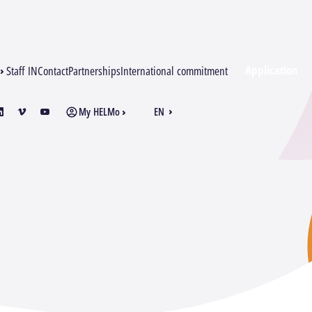
Application
Staff IN
Contact
Partnerships
International commitment
My HELMo
EN
am
inkedin
vimeo
youtube
FR