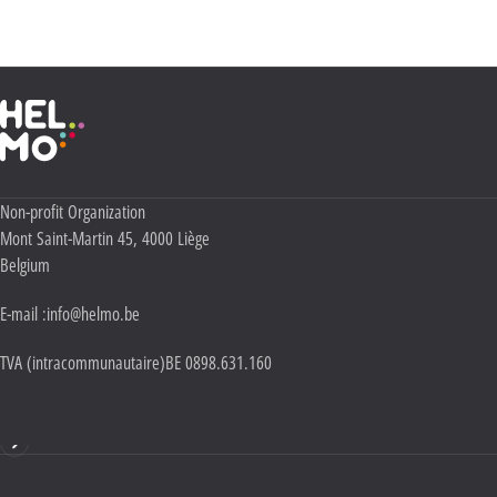
Politique Vie privée
.
Haute École Libre Mosane
Adresse :
Non-profit Organization
Mont Saint-Martin 45
,
4000
Liège
Belgium
E-mail :
info@helmo.be
TVA (intracommunautaire)
BE 0898.631.160
Mentions