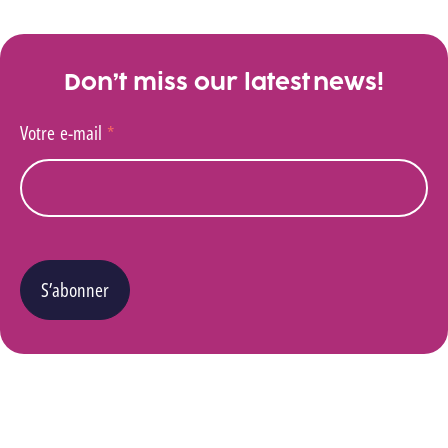
Don’t miss our latest news!
Votre e-mail
*
S’abonner
Vous pouvez changer d’avis à tout moment en cliquant sur le lien « Se désinscrire » situé
dans le pied de page de tout e-mail que vous recevrez de notre part. Pour plus de détails
quant à l’utilisation, la protection et le stockage de ces données, veuillez consulter notre