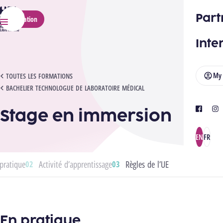
HELMo
Part
Application
Menu
Inte
My
STAGE EN IMMERSION
TOUTES LES FORMATIONS
BACHELIER TECHNOLOGUE DE LABORATOIRE MÉDICAL
Stage en immersion
facebook
ins
EN
FR
pratique
Activité d’apprentissage
Règles de l’UE
En pratique