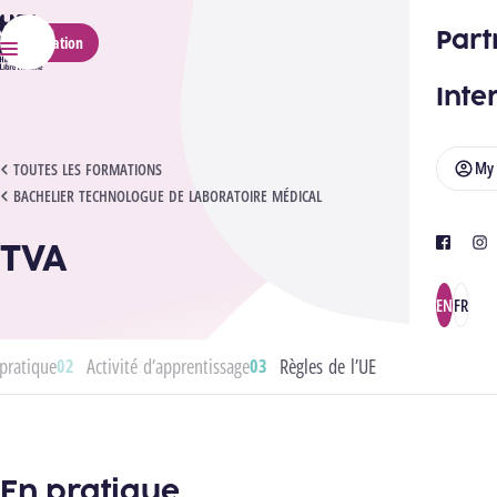
HELMo
Part
Application
Menu
Inte
My
TVA
TOUTES LES FORMATIONS
BACHELIER TECHNOLOGUE DE LABORATOIRE MÉDICAL
TVA
facebook
ins
EN
FR
pratique
Activité d’apprentissage
Règles de l’UE
En pratique