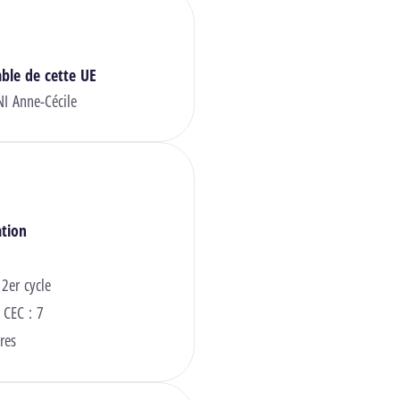
ble de cette UE
I Anne-Cécile
ation
 2er cycle
 CEC : 7
res