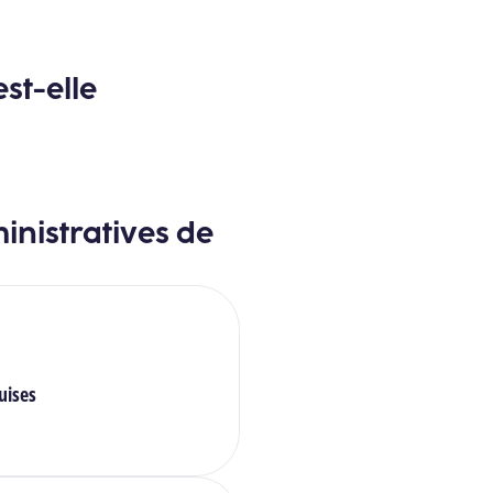
st-elle
inistratives de
uises