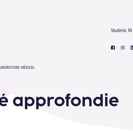
Students IN
facebook
instagr
l
LABORATOIRE MÉDICAL
té approfondie