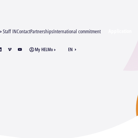
Application
Staff IN
Contact
Partnerships
International commitment
My HELMo
EN
am
inkedin
vimeo
youtube
FR