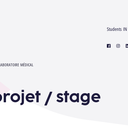
Students IN
facebook
instagr
l
LABORATOIRE MÉDICAL
rojet / stage