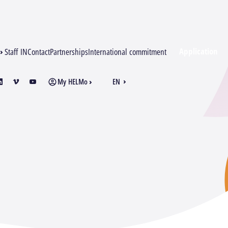
Application
Staff IN
Contact
Partnerships
International commitment
My HELMo
EN
am
inkedin
vimeo
youtube
FR