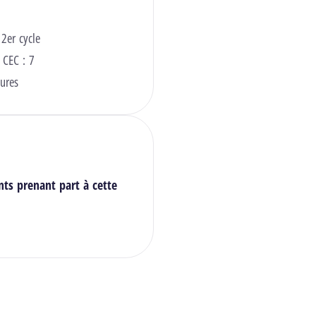
 2er cycle
 CEC : 7
ures
nts prenant part à cette