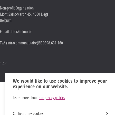
Adresse :
Non-profit Organization
Mont Saint-Martin 45
,
4000
Liège
Belgium
E-mail :
info@helmo.be
TVA (intracommunautaire)
BE 0898.631.160
Mentions
We would like to use cookies to improve your
experience on our website.
Learn more about
our privacy policies
Configure my cookies