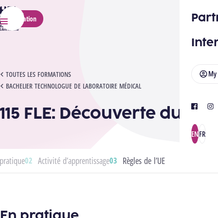
HELMo
Part
Application
Menu
Inte
My
115 FLE: DÉCOUVERTE DU FLE
TOUTES LES FORMATIONS
BACHELIER TECHNOLOGUE DE LABORATOIRE MÉDICAL
115 FLE: Découverte du FLE
facebook
ins
EN
FR
pratique
Activité d’apprentissage
Règles de l’UE
En pratique