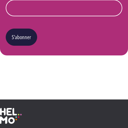
S’abonner
Vous pouvez changer d’avis à tout moment en cliquant sur le lien « Se désinscrire » situé
dans le pied de page de tout e-mail que vous recevrez de notre part. Pour plus de détails
quant à l’utilisation, la protection et le stockage de ces données, veuillez consulter notre
Politique Vie privée
.
Haute École Libre Mosane