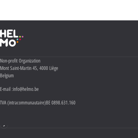
Politique Vie privée
.
Haute École Libre Mosane
Adresse :
Non-profit Organization
Mont Saint-Martin 45
,
4000
Liège
Belgium
E-mail :
info@helmo.be
TVA (intracommunautaire)
BE 0898.631.160
Mentions