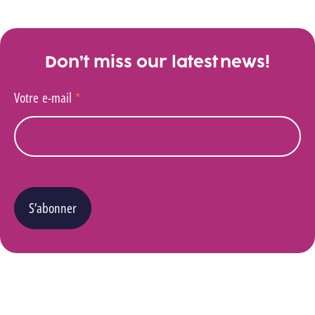
Don’t miss our latest news!
Votre e-mail
*
S’abonner
Vous pouvez changer d’avis à tout moment en cliquant sur le lien « Se désinscrire » situé
dans le pied de page de tout e-mail que vous recevrez de notre part. Pour plus de détails
quant à l’utilisation, la protection et le stockage de ces données, veuillez consulter notre