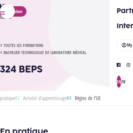
HELMo
Part
Application
Menu
Inte
My
324 BEPS
TOUTES LES FORMATIONS
BACHELIER TECHNOLOGUE DE LABORATOIRE MÉDICAL
324 BEPS
facebook
ins
EN
FR
pratique
Activité d’apprentissage
Règles de l’UE
En pratique