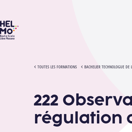
HELMo
222 OBSERVATION, ANALYSE ET RÉGULATION DE SES PRATIQU
TOUTES LES FORMATIONS
BACHELIER TECHNOLOGUE DE 
222 Observa
régulation 