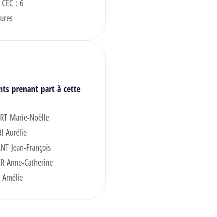
 CEC : 6
ures
nts prenant part à cette
RT Marie-Noëlle
I Aurélie
T Jean-François
R Anne-Catherine
 Amélie