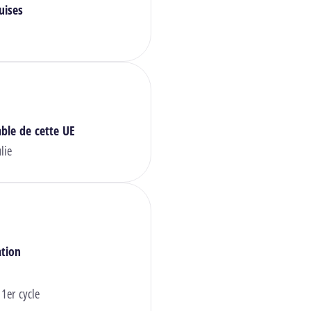
uises
ble de cette UE
lie
ation
 1er cycle