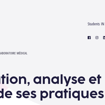
Students IN
facebook
instagr
l
ES
LABORATOIRE MÉDICAL
tion, analyse et
de ses pratiques