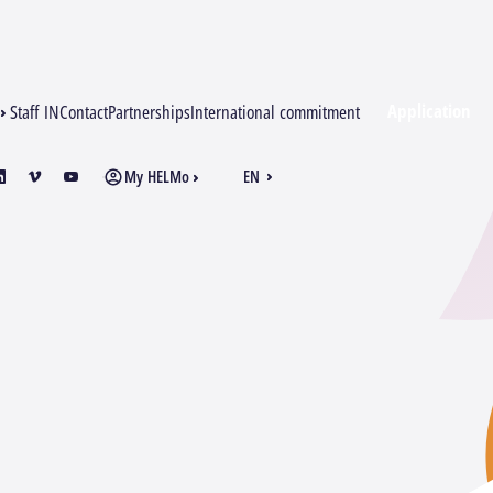
Application
Staff IN
Contact
Partnerships
International commitment
My HELMo
EN
am
inkedin
vimeo
youtube
FR