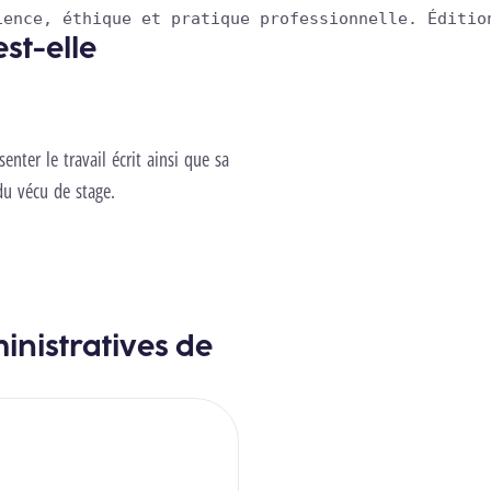
ience, éthique et pratique professionnelle. 
Éditio
st-elle
nter le travail écrit ainsi que sa
du vécu de stage.
inistratives de